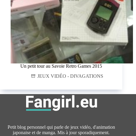
Un petit tour au Savoie Retro Games 2015
JEUX VIDÉO - DIVAGATIONS
Petit blog personnel qui parle de jeux vidéo, d'animation
japonaise et de manga. Mis à jour sporadiquement.