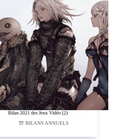
Bilan 2021 des Jeux Vidéo (2)
BILANS ANNUELS