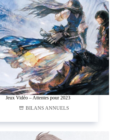
Jeux Vidéo – Attentes pour 2023
BILANS ANNUELS