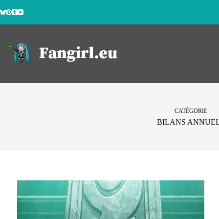
Passer
au
contenu
CATÉGORIE
BILANS ANNUE