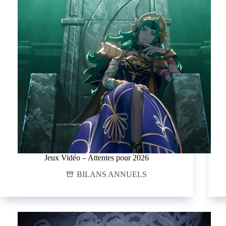
Jeux Vidéo – Attentes pour 2026
BILANS ANNUELS