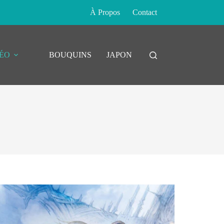
À Propos
Contact
DÉO
BOUQUINS
JAPON