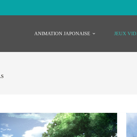
ANIMATION JAPONAISE
JEUX VI
LS