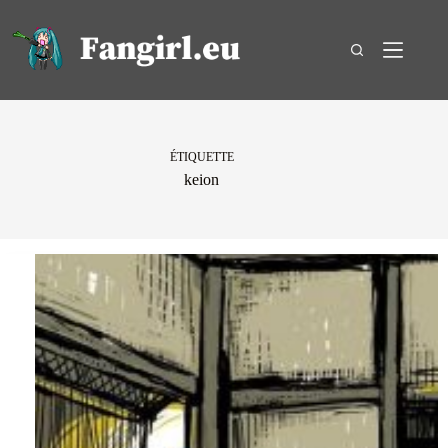
Passer
au
contenu
ÉTIQUETTE
keion