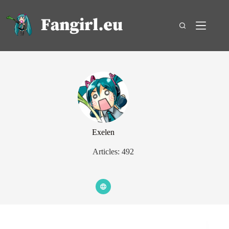
Passer
au
contenu
Exelen
Articles: 492