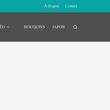
À Propos
Contact
DÉO
BOUQUINS
JAPON