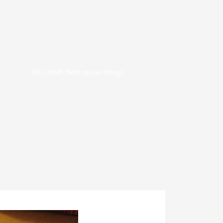
Du Death Note qui se mange
13 février 2007
ANIME - EN VRAC