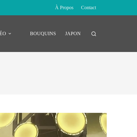
À Propos
Contact
DÉO
BOUQUINS
JAPON