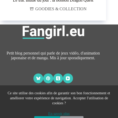
Le truc inutile du jour : la boisson Dragon Quest
GOODIES & COLLECTION
Petit blog personnel qui parle de jeux vidéo, d'animation
japonaise et de manga. Mis à jour sporadiquement.
Ce site utilise des cookies afin de garantir son bon fonctionnement et
améliorer votre expérience de navigation. Accepter l'utilisation de
À PROPOS
cookies ?
CONTACT
Copyright © 2026 Fangirl.eu -
CreativeThemes
- Hébergé par
En savoir plus
Johann