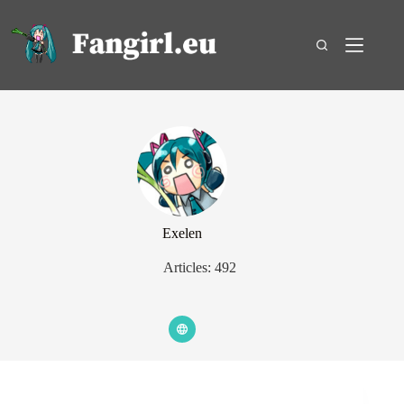
Passer
au
contenu
Exelen
Articles: 492