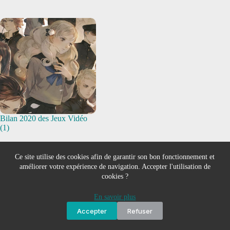
Bilan 2020 des Jeux Vidéo
(1)
Ce site utilise des cookies afin de garantir son bon fonctionnement et
améliorer votre expérience de navigation. Accepter l'utilisation de
cookies ?
5 commentaires
En savoir plus
Accepter
Refuser
Inuki
2 MARS 2019/0H22
RÉPONDRE