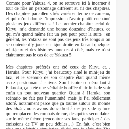
Comme pour Yakuza 4, on se retrouve ici à incarner à
tour de rôle un personnage différent au fil des chapitres.
Des chapitres par ailleurs très variés en terme de contenu,
et qui m’ont donné l’impression d’avoir plutôt enchaîné
plusieurs jeux différents ! Le premier chapitre, celui de
Kiryū, m’a demandé une bonne douzaine d’heures, ce
qui m’a quand même fait un peu peur pour la suite : en
général, les Yakuza ne sont pas des jeux très longs si on
se contente d’y jouer en ligne droite en faisant quelques
mini-jeux et des histoires annexes à côté, mais ce n’est
clairement pas le cas de ce Yakuza 5.
Mes chapitres préférés ont été ceux de Kiryū et…
Haruka. Pour Kiryū, j’ai beaucoup aimé le mini-jeu du
taxi, et le scénario de son chapitre était quand même
assez passionnant à suivre. Son histoire se déroulant à
Fukuoka, ça a été une véritable bouffée d’air frais de voir
enfin un tout nouveau quartier. Quant à Haruka, son
scénario ne fait pas l’unanimité, mais je l’ai réellement
adoré, notamment parce que ça tourne autour du monde
des
idols
: nous avons donc droit à des jeux de rythme
qui remplacent les combats de rue, des quêtes secondaires
sur le même thème (rencontrer ses fans, participer à des
émissions de TV un peu débiles…). En fait, c’est bien