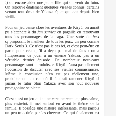
!) ou encore aider une jeune fille qui dit venir du futur.
On retrouve également quelques visages connus, certains
venant tout droit de Yakuza 0, et qui ont depuis bien
vieilli.
Pour un jeu censé clore les aventures de Kiryū, on aurait
pu s’attendre à du
fan service
en pagaille en retrouvant
tous les personnages de la saga. Une sorte de
best
of
proposant le meilleur de tous les jeux, un peu comme
Dark Souls 3. Ce n’est pas le cas ici, et c’est peut-être en
partie pour cela qu’il a déçu pas mal de fans : on a
l’impression de jouer à un énième Yakuza, pas à un
véritable dernier épisode. De nombreux nouveaux
personnages sont introduits, et Kiryū n’aura pas tellement
l’occasion de discuter avec ses vieilles connaissances.
Même la conclusion n’en est pas réellement une,
probablement au cas où il faudrait ramener Kiryū si
jamais le futur Shin Yakuza avec son tout nouveau
protagoniste se plante.
C’est aussi un jeu qui a une certaine retenue ; plus calme,
plus restreint, il met surtout en avant le thème de la
famille. Il possède une histoire intéressante, mais parfois
un peu trop tirée par les cheveux. Ce qui finalement est