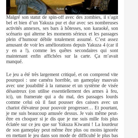
Malgré son statut de spin-off avec des zombies, il s’agit
bel et bien d’un Yakuza pur et dur avec ses nombreuses
activités annexes, ses bars à hôtesses, son karaoké, son
scénario qui alterne les moments sérieux et les passages
plein d’humour débile totalement assumé. C’est assez
amusant de voir les améliorations depuis Yakuza 4 (car il
y en a !), comme les quêtes secondaires qui sont
maintenant enfin affichées sur la carte. Ça m’avait
manqué.
Le jeu a été très largement critiqué, et on comprend vite
pourquoi : une caméra horrible, un gameplay mauvais
avec une jouabilité à la ramasse et un système de visée
désastreux (on utilise essentiellement des armes à feu,
ici), un framerate qui a du mal, des passages lourds
comme celui où il faut pousser des caisses avec un
chariot élévateur pour pouvoir progresser… Et pourtant,
je me suis beaucoup amusée dessus. Je vais même peut-
être en choquer si je dis que je me suis mille fois plus
éclatée sur ce jeu que sur Yakuza Kiwami ! La lourdeur
de son gameplay peut même être plus ou moins ignorée
en mettant le jeu dans son mode de difficulté le plus bas