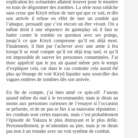
explication les scénaristes allaient trouver pour le montrer
en train de dégommer des zombies. La série nous rabâche
sans cesse que Kiryū refuse de tuer qui que ce soit, et dès
son arrivée il refuse en effet de tuer un zombie qui
l’attaque, persuadé que c’est encore un être vivant. On a
même droit à une séquence de gameplay où il faut se
battre contre le zombie en question avec ses poings,
jusqu’à ce que Kiryū comprenne qu’il est déjà mort.
Finalement, il finit par l’achever avec une arme à feu
lorsqu’il se rend compte qu’il est déjà trop tard, et qu’il
est impossible de sauver les personnes contaminées. J’ai
donc apprécié que le jeu ait quand même pris le temps
d’expliquer cela, car dans le cas contraire cela aurait été
plus qu’étrange de voir Kiryū liquider sans sourciller des
vagues entières de zombies dès son arrivée.
En fin de compte, j’ai bien aimé ce spin-off. J’aurais
quand même du mal à le recommander, mais je dirais au
moins aux personnes curieuses de l’essayer si l’occasion
se présente, et de ne pas se fier à sa mauvaise réputation :
les combats sont certes mauvais, mais c’est probablement
l’épisode de Yakuza le plus distrayant et le plus drôle.
Personnellement, je m’attendais au pire, mais je ne dirais
pas non à un remake avec un vrai système de combat.