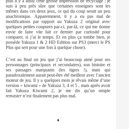
puis il y a aussi cette grosse impression de recyclage ; je
suis à peu près sûre que certaines enseignes sont les
mêmes dans ces deux jeux, ce qui du coup serait un peu
anachronique. Apparemment, il y a eu pas mal de
modifications par rapport au Yakuza 2 original avec
quelques petites coupures par-ci, par-là, ce qui me donne
envie de faire vite fait ce dernier par curiosité pour
comparer, si j’ai le temps. Et en plus ça tombe bien, je
possède Yakuza 1 & 2 HD Edition sur PS3 (merci le PS
Plus qui sert pour une fois à quelque chose).
C’est au final un jeu que j’ai beaucoup aimé pour ses
personnages (principaux et secondaires), son histoire et
ses passages marquants (les tigres !), mais qui
paradoxalement aurait peut-être été meilleur avec l’ancien
moteur de jeu. Il y a quelques mois je rêvais même d’une
version « kiwami » de Yakuza 3, 4 et 5 , mais après avoir
fait Yakuza Kiwami 2, je me dis qu’un simple
remaster
n’est finalement pas plus mal.
♦