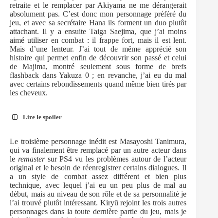
retraite et le remplacer par Akiyama ne me dérangerait
absolument pas. C’est donc mon personnage préféré du
jeu, et avec sa secrétaire Hana ils forment un duo plutôt
attachant. Il y a ensuite Taiga Saejima, que j’ai moins
aimé utiliser en combat : il frappe fort, mais il est lent.
Mais d’une lenteur. J’ai tout de même apprécié son
histoire qui permet enfin de découvrir son passé et celui
de Majima, montré seulement sous forme de brefs
flashback dans Yakuza 0 ; en revanche, j’ai eu du mal
avec certains rebondissements quand même bien tirés par
les cheveux.
Lire le spoiler
Le troisième personnage inédit est Masayoshi Tanimura,
qui va finalement être remplacé par un autre acteur dans
le
remaster
sur PS4 vu les problèmes autour de l’acteur
original et le besoin de réenregistrer certains dialogues. Il
a un style de combat assez différent et bien plus
technique, avec lequel j’ai eu un peu plus de mal au
début, mais au niveau de son rôle et de sa personnalité je
l’ai trouvé plutôt intéressant. Kiryū rejoint les trois autres
personnages dans la toute dernière partie du jeu, mais je