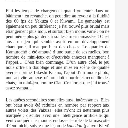
Fini les temps de chargement quand on entre dans un
bâtiment ; en revanche, on peut dire au revoir à la fluidité
des 60 fps de Yakuza 0 et Kiwami. Le gameplay est
également un peu différent ; je l’ai trouvé plus brutal mais
étrangement plus mou, et surtout bien moins varié : on ne
peut même plus garder sur soi les armes ramassées ! C’est
aussi un jeu qui semble avoir eu un développement
chaotique : il manque bien des choses. Le quartier de
Kamurochō a été amputé d’une partie de ses ruelles, bon
nombre de mini-jeux et d’activités annexes manquent à
l’appel… C’est bien dommage. D’un autre côté, le jeu
nous offre un doublage et une mise en scène de qualité
avec en prime Takeshi Kitano, l’ajout d’un mode photo,
une activité annexe où on doit nourrir et recueillir des
chats, un mini-jeu nommé Clan Creator et que j’ai trouvé
assez sympa…
Les quêtes secondaires sont elles aussi intéressantes. Elles
ont beau avoir été réduites en nombre par rapport aux
autres volets des Yakuza, elles m’ont ici nettement plus
marquée : discuter avec une intelligence artificielle qui
veut conquérir le monde, endosser le rôle de la mascotte
d’Onomichi, suivre une leçon de
kabedon
(pauvre Kiryū