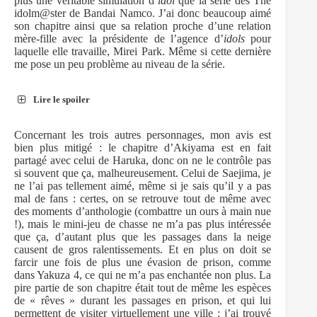
plus une véritable simulation d’
idol
que la série des The
idolm@ster de Bandai Namco. J’ai donc beaucoup aimé
son chapitre ainsi que sa relation proche d’une relation
mère-fille avec la présidente de l’agence d’
idols
pour
laquelle elle travaille, Mirei Park. Même si cette dernière
me pose un peu problème au niveau de la série.
Lire le spoiler
Concernant les trois autres personnages, mon avis est
bien plus mitigé : le chapitre d’Akiyama est en fait
partagé avec celui de Haruka, donc on ne le contrôle pas
si souvent que ça, malheureusement. Celui de Saejima, je
ne l’ai pas tellement aimé, même si je sais qu’il y a pas
mal de fans : certes, on se retrouve tout de même avec
des moments d’anthologie (combattre un ours à main nue
!), mais le mini-jeu de chasse ne m’a pas plus intéressée
que ça, d’autant plus que les passages dans la neige
causent de gros ralentissements. Et en plus on doit se
farcir une fois de plus une évasion de prison, comme
dans Yakuza 4, ce qui ne m’a pas enchantée non plus. La
pire partie de son chapitre était tout de même les espèces
de « rêves » durant les passages en prison, et qui lui
permettent de visiter virtuellement une ville : j’ai trouvé