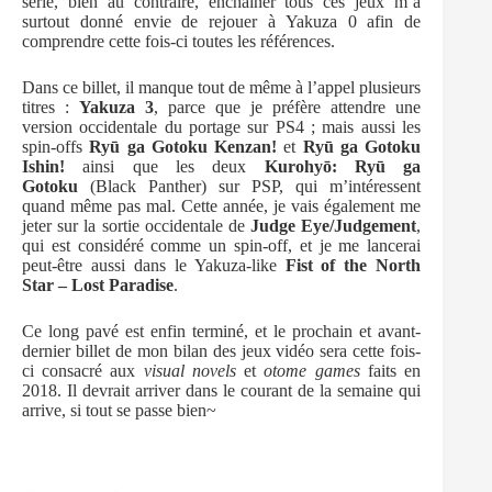
série, bien au contraire, enchaîner tous ces jeux m’a
surtout donné envie de rejouer à Yakuza 0 afin de
comprendre cette fois-ci toutes les références.
Dans ce billet, il manque tout de même à l’appel plusieurs
titres :
Yakuza 3
, parce que je préfère attendre une
version occidentale du portage sur PS4 ; mais aussi les
spin-offs
Ryū ga Gotoku Kenzan!
et
Ryū ga Gotoku
Ishin!
ainsi que les deux
Kurohyō: Ryū ga
Gotoku
(Black Panther) sur PSP, qui m’intéressent
quand même pas mal. Cette année, je vais également me
jeter sur la sortie occidentale de
Judge Eye/Judgement
,
qui est considéré comme un spin-off, et je me lancerai
peut-être aussi dans le Yakuza-like
Fist of the North
Star – Lost Paradise
.
Ce long pavé est enfin terminé, et le prochain et avant-
dernier billet de mon bilan des jeux vidéo sera cette fois-
ci consacré aux
visual novels
et
otome games
faits en
2018. Il devrait arriver dans le courant de la semaine qui
arrive, si tout se passe bien~