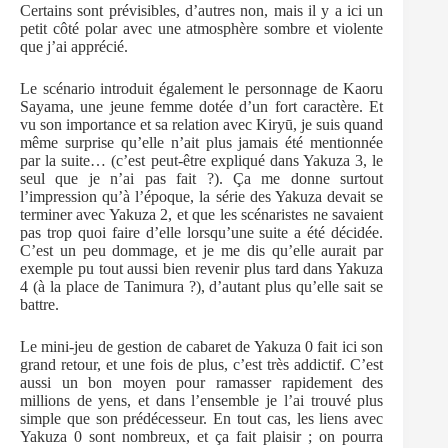
Certains sont prévisibles, d’autres non, mais il y a ici un
petit côté polar avec une atmosphère sombre et violente
que j’ai apprécié.
Le scénario introduit également le personnage de Kaoru
Sayama, une jeune femme dotée d’un fort caractère. Et
vu son importance et sa relation avec Kiryū, je suis quand
même surprise qu’elle n’ait plus jamais été mentionnée
par la suite… (c’est peut-être expliqué dans Yakuza 3, le
seul que je n’ai pas fait ?). Ça me donne surtout
l’impression qu’à l’époque, la série des Yakuza devait se
terminer avec Yakuza 2, et que les scénaristes ne savaient
pas trop quoi faire d’elle lorsqu’une suite a été décidée.
C’est un peu dommage, et je me dis qu’elle aurait par
exemple pu tout aussi bien revenir plus tard dans Yakuza
4 (à la place de Tanimura ?), d’autant plus qu’elle sait se
battre.
Le mini-jeu de gestion de cabaret de Yakuza 0 fait ici son
grand retour, et une fois de plus, c’est très addictif. C’est
aussi un bon moyen pour ramasser rapidement des
millions de yens, et dans l’ensemble je l’ai trouvé plus
simple que son prédécesseur. En tout cas, les liens avec
Yakuza 0 sont nombreux, et ça fait plaisir ; on pourra