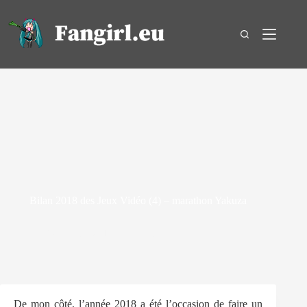
Passer
au
contenu
Bilan 2018 des Jeux Vidéo (4) – marathon Yakuza
12 janvier 2019
BILANS ANNUELS
5
De mon côté, l’année 2018 a été l’occasion de faire un