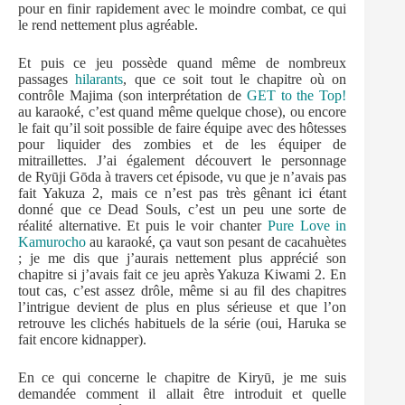
pour en finir rapidement avec le moindre combat, ce qui
le rend nettement plus agréable.
Et puis ce jeu possède quand même de nombreux
passages
hilarants
, que ce soit tout le chapitre où on
contrôle Majima (son interprétation de
GET to the Top!
au karaoké, c’est quand même quelque chose), ou encore
le fait qu’il soit possible de faire équipe avec des hôtesses
pour liquider des zombies et de les équiper de
mitraillettes. J’ai également découvert le personnage
de Ryūji Gōda à travers cet épisode, vu que je n’avais pas
fait Yakuza 2, mais ce n’est pas très gênant ici étant
donné que ce Dead Souls, c’est un peu une sorte de
réalité alternative. Et puis le voir chanter
Pure Love in
Kamurocho
au karaoké, ça vaut son pesant de cacahuètes
; je me dis que j’aurais nettement plus apprécié son
chapitre si j’avais fait ce jeu après Yakuza Kiwami 2. En
tout cas, c’est assez drôle, même si au fil des chapitres
l’intrigue devient de plus en plus sérieuse et que l’on
retrouve les clichés habituels de la série (oui, Haruka se
fait encore kidnapper).
En ce qui concerne le chapitre de Kiryū, je me suis
demandée comment il allait être introduit et quelle