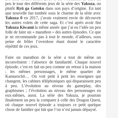
peu le tour des différents jeux de la série des
Yakuza
, ou
plutôt
Ryū ga Gotoku
dans son pays d’origine. En tant
que nouvelle fan tombée sous le charme de la série avec
Yakuza 0
en 2017, j’avais vraiment envie de découvrir
les autres volets de cette saga. Et c’est après avoir fini
Yakuza Kiwami
la même année que j’ai eu l’idée un peu
folle de faire un « marathon » des autres épisodes. Ce que
je ne recommande pas à tout le monde, d’ailleurs, sous
peine de frôler l’overdose étant donné le caractère
répétitif de ces jeux.
Faire un marathon de la série a tout de même un
inconvénient : l’absence de familiarité. Chaque nouvel
épisode, c’est en fait un peu comme un retour à la maison
; les mêmes personnages, le même quartier de
Kamurochō… On voit petit à petit les enseignes qui
changent, les cabines téléphoniques qui disparaissent peu
à peu. L’évolution au niveau du gameplay, des
graphismes ; l’évolution au niveau des personnages en
eux-mêmes, aussi. La série des Yakuza, je pourrais
finalement un peu la comparer à celle des Dragon Quest,
où chaque nouvel épisode a toujours ce petit quelque
chose de familier qui fait que l’on n’est jamais dépaysé.