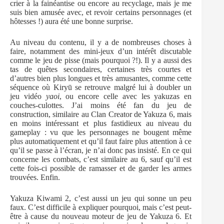
crier à la fainéantise ou encore au recyclage, mais je me
suis bien amusée avec, et revoir certains personnages (et
hôtesses !) aura été une bonne surprise.
Au niveau du contenu, il y a de nombreuses choses à
faire, notamment des mini-jeux d’un intérêt discutable
comme le jeu de pisse (mais pourquoi ?!). Il y a aussi des
tas de quêtes secondaires, certaines très courtes et
d’autres bien plus longues et très amusantes, comme cette
séquence où Kiryū se retrouve malgré lui à doubler un
jeu vidéo
yaoi
, ou encore celle avec les yakuzas en
couches-culottes. J’ai moins été fan du jeu de
construction, similaire au Clan Creator de Yakuza 6, mais
en moins intéressant et plus fastidieux au niveau du
gameplay : vu que les personnages ne bougent même
plus automatiquement et qu’il faut faire plus attention à ce
qu’il se passe à l’écran, je n’ai donc pas insisté. En ce qui
concerne les combats, c’est similaire au 6, sauf qu’il est
cette fois-ci possible de ramasser et de garder les armes
trouvées. Enfin.
Yakuza Kiwami 2, c’est aussi un jeu qui sonne un peu
faux. C’est difficile à expliquer pourquoi, mais c’est peut-
être à cause du nouveau moteur de jeu de Yakuza 6. Et