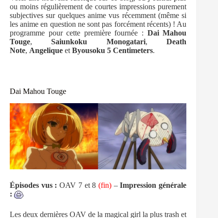
ou moins régulièrement de courtes impressions purement
subjectives sur quelques anime vus récemment (même si
les anime en question ne sont pas forcément récents) ! Au
programme pour cette première fournée :
Dai Mahou
Touge
,
Saiunkoku Monogatari
,
Death
Note
,
Angelique
et
Byousoku 5 Centimeters
.
Dai Mahou Touge
Épisodes
vus :
OAV 7 et 8
(fin)
–
Impression générale
:
Les deux dernières OAV de la magical girl la plus trash et