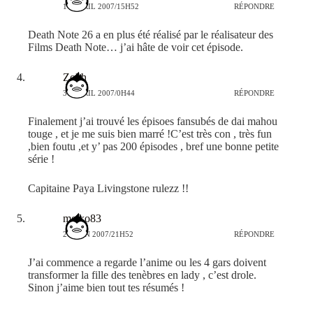
14 AVRIL 2007/15H52
RÉPONDRE
Death Note 26 a en plus été réalisé par le réalisateur des
Films Death Note… j’ai hâte de voir cet épisode.
Zolth
30 AVRIL 2007/0H44
RÉPONDRE
Finalement j’ai trouvé les épisoes fansubés de dai mahou
touge , et je me suis bien marré !C’est très con , très fun
,bien foutu ,et y’ pas 200 épisodes , bref une bonne petite
série !
Capitaine Paya Livingstone rulezz !!
meiko83
26 JUIN 2007/21H52
RÉPONDRE
J’ai commence a regarde l’anime ou les 4 gars doivent
transformer la fille des tenèbres en lady , c’est drole.
Sinon j’aime bien tout tes résumés !