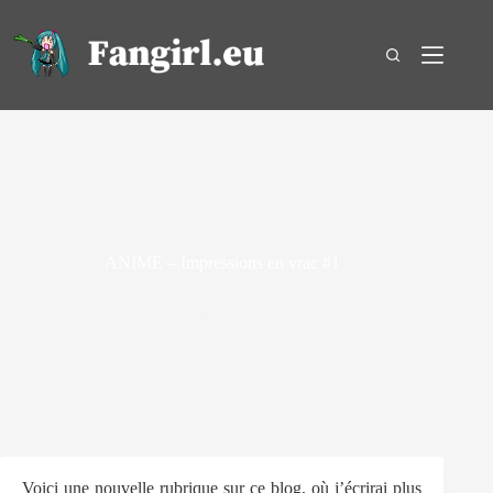
Passer
au
contenu
ANIME – Impressions en vrac #1
13 avril 2007
ANIMATION JAPONAISE
/
ANIME - EN
VRAC
5
Voici une nouvelle rubrique sur ce blog, où j’écrirai plus