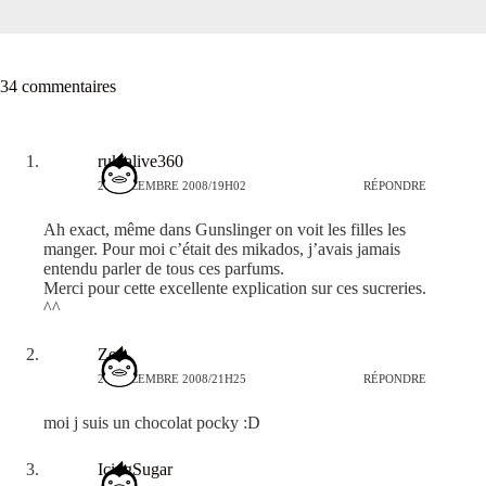
34 commentaires
rukialive360
26 DÉCEMBRE 2008/19H02
RÉPONDRE
Ah exact, même dans Gunslinger on voit les filles les
manger. Pour moi c’était des mikados, j’avais jamais
entendu parler de tous ces parfums.
Merci pour cette excellente explication sur ces sucreries.
^^
Zets
26 DÉCEMBRE 2008/21H25
RÉPONDRE
moi j suis un chocolat pocky :D
IcingSugar