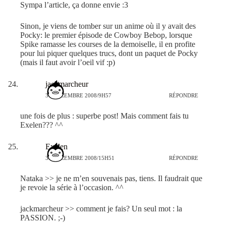
Sympa l’article, ça donne envie :3
Sinon, je viens de tomber sur un anime où il y avait des
Pocky: le premier épisode de Cowboy Bebop, lorsque
Spike ramasse les courses de la demoiselle, il en profite
pour lui piquer quelques trucs, dont un paquet de Pocky
(mais il faut avoir l’oeil vif :p)
jackmarcheur
30 DÉCEMBRE 2008/9H57
RÉPONDRE
une fois de plus : superbe post! Mais comment fais tu
Exelen??? ^^
Exelen
30 DÉCEMBRE 2008/15H51
RÉPONDRE
Nataka >> je ne m’en souvenais pas, tiens. Il faudrait que
je revoie la série à l’occasion. ^^
jackmarcheur >> comment je fais? Un seul mot : la
PASSION. ;-)