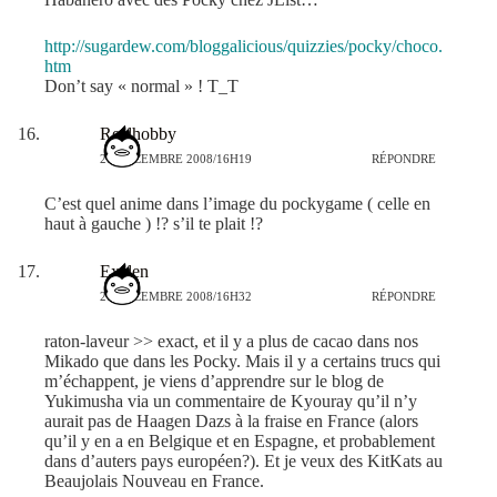
http://sugardew.com/bloggalicious/quizzies/pocky/choco.
htm
Don’t say « normal » ! T_T
Realhobby
27 DÉCEMBRE 2008/16H19
RÉPONDRE
C’est quel anime dans l’image du pockygame ( celle en
haut à gauche ) !? s’il te plait !?
Exelen
27 DÉCEMBRE 2008/16H32
RÉPONDRE
raton-laveur >> exact, et il y a plus de cacao dans nos
Mikado que dans les Pocky. Mais il y a certains trucs qui
m’échappent, je viens d’apprendre sur le blog de
Yukimusha via un commentaire de Kyouray qu’il n’y
aurait pas de Haagen Dazs à la fraise en France (alors
qu’il y en a en Belgique et en Espagne, et probablement
dans d’auters pays européen?). Et je veux des KitKats au
Beaujolais Nouveau en France.