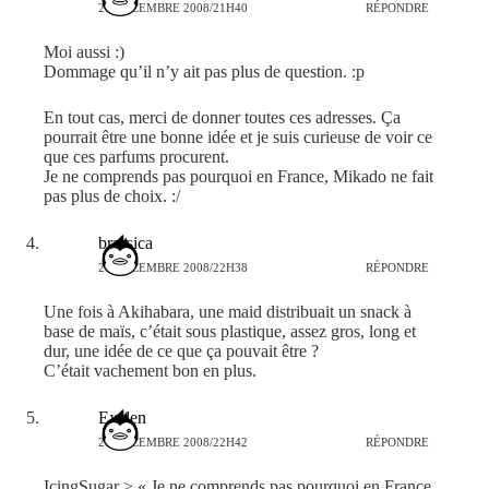
26 DÉCEMBRE 2008/21H40
RÉPONDRE
Moi aussi :)
Dommage qu’il n’y ait pas plus de question. :p
En tout cas, merci de donner toutes ces adresses. Ça
pourrait être une bonne idée et je suis curieuse de voir ce
que ces parfums procurent.
Je ne comprends pas pourquoi en France, Mikado ne fait
pas plus de choix. :/
brassica
26 DÉCEMBRE 2008/22H38
RÉPONDRE
Une fois à Akihabara, une maid distribuait un snack à
base de maïs, c’était sous plastique, assez gros, long et
dur, une idée de ce que ça pouvait être ?
C’était vachement bon en plus.
Exelen
26 DÉCEMBRE 2008/22H42
RÉPONDRE
IcingSugar > « Je ne comprends pas pourquoi en France,