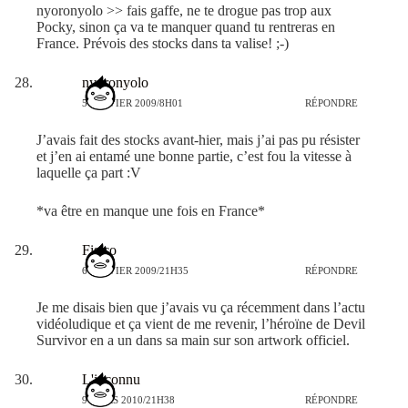
nyoronyolo >> fais gaffe, ne te drogue pas trop aux
Pocky, sinon ça va te manquer quand tu rentreras en
France. Prévois des stocks dans ta valise! ;-)
nyoronyolo
5 JANVIER 2009/8H01
RÉPONDRE
J’avais fait des stocks avant-hier, mais j’ai pas pu résister
et j’en ai entamé une bonne partie, c’est fou la vitesse à
laquelle ça part :V
*va être en manque une fois en France*
Fisico
6 JANVIER 2009/21H35
RÉPONDRE
Je me disais bien que j’avais vu ça récemment dans l’actu
vidéoludique et ça vient de me revenir, l’héroïne de Devil
Survivor en a un dans sa main sur son artwork officiel.
L'inconnu
9 MARS 2010/21H38
RÉPONDRE