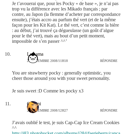
Je t’avouerai que, pour les Pocky « de base », je n’ai pas
trop vu la différence avec les Mikado français ; par
contre, au Japon (la flemme d’acheter par correspondance
ensuite), j’étais accro au parfum thé vert (et de la même
façon pour les Kit Kat). Le thé vert, c’est comme la bière
: au début, j’ai trouvé ça dégueulasse (un goût d’algue
pour le thé vert), mais au bout d’un petit moment,
impossible de s’en passer ^^’
Lu-sama
27 DÉCEMBRE 2008/11H18
RÉPONDRE
You are strawberry pocky : generally optimistic, you
cheer those around you with your sweet personality.
Je suis sweet :D Comme les pocky x3
Gemini
27 DÉCEMBRE 2008/12H27
RÉPONDRE
J’avais oublié le test, je suis Cap-Cap Ice Cream Cookies
^^
http://i83.photobucket.com/albums/j284/faerieberry/capca