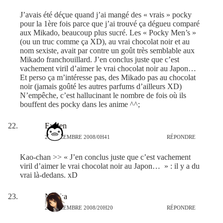
J’avais été déçue quand j’ai mangé des « vrais » pocky
pour la 1ère fois parce que j’ai trouvé ça dégueu comparé
aux Mikado, beaucoup plus sucré. Les « Pocky Men’s »
(ou un truc comme ça XD), au vrai chocolat noir et au
nom sexiste, avait par contre un goût très semblable aux
Mikado franchouillard. J’en conclus juste que c’est
vachement viril d’aimer le vrai chocolat noir au Japon…
Et perso ça m’intéresse pas, des Mikado pas au chocolat
noir (jamais goûté les autres parfums d’ailleurs XD)
N’empêche, c’est hallucinant le nombre de fois où ils
bouffent des pocky dans les anime ^^;
Exelen
28 DÉCEMBRE 2008/0H41
RÉPONDRE
Kao-chan >> « J’en conclus juste que c’est vachement
viril d’aimer le vrai chocolat noir au Japon… » : il y a du
vrai là-dedans. xD
Nataka
28 DÉCEMBRE 2008/20H20
RÉPONDRE