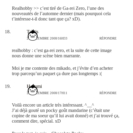
Realhobby >> c’est tiré de Ga-rei Zero, l’une des
nouveautés de l’automne dernier (mais pourquoi cela
t’intéresse-t-il donc tant que ça? xD).
Tabris
27 DÉCEMBRE 2008/16H33
RÉPONDRE
realhobby : c’est ga-rei zero, et la suite de cette image
nous donne une scène bien marrante.
Moi je me contente des mikado, et j’évite d’en acheter
trop parcequ’un paquet ça dure pas longtemps :(
Hagumi
27 DÉCEMBRE 2008/17H11
RÉPONDRE
Voilà encore un article très intéressant. ^__^
J’ai déjà gouté un pocky goût mandarine (c’était une
copine de ma soeur qu’il lui avait donné) et j’ai trouvé ça,
comment dire, spécial. xD