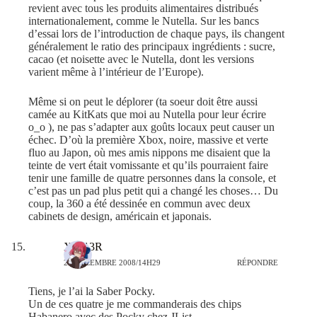
revient avec tous les produits alimentaires distribués
internationalement, comme le Nutella. Sur les bancs
d’essai lors de l’introduction de chaque pays, ils changent
généralement le ratio des principaux ingrédients : sucre,
cacao (et noisette avec le Nutella, dont les versions
varient même à l’intérieur de l’Europe).
Même si on peut le déplorer (ta soeur doit être aussi
camée au KitKats que moi au Nutella pour leur écrire
o_o ), ne pas s’adapter aux goûts locaux peut causer un
échec. D’où la première Xbox, noire, massive et verte
fluo au Japon, où mes amis nippons me disaient que la
teinte de vert était vomissante et qu’ils pourraient faire
tenir une famille de quatre personnes dans la console, et
c’est pas un pad plus petit qui a changé les choses… Du
coup, la 360 a été dessinée en commun avec deux
cabinets de design, américain et japonais.
X4713R
27 DÉCEMBRE 2008/14H29
RÉPONDRE
Tiens, je l’ai la Saber Pocky.
Un de ces quatre je me commanderais des chips
Habanero avec des Pocky chez JList…