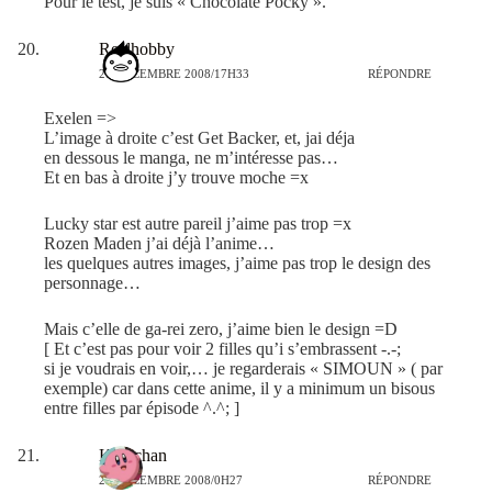
Pour le test, je suis « Chocolate Pocky ».
Realhobby
27 DÉCEMBRE 2008/17H33
RÉPONDRE
Exelen =>
L’image à droite c’est Get Backer, et, jai déja
en dessous le manga, ne m’intéresse pas…
Et en bas à droite j’y trouve moche =x
Lucky star est autre pareil j’aime pas trop =x
Rozen Maden j’ai déjà l’anime…
les quelques autres images, j’aime pas trop le design des
personnage…
Mais c’elle de ga-rei zero, j’aime bien le design =D
[ Et c’est pas pour voir 2 filles qu’i s’embrassent -.-;
si je voudrais en voir,… je regarderais « SIMOUN » ( par
exemple) car dans cette anime, il y a minimum un bisous
entre filles par épisode ^.^; ]
Kao-chan
28 DÉCEMBRE 2008/0H27
RÉPONDRE