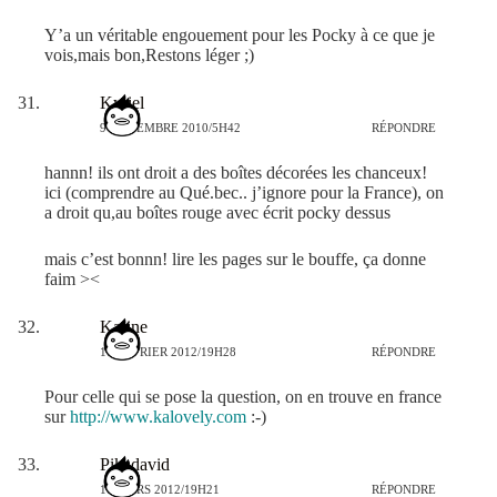
Y’a un véritable engouement pour les Pocky à ce que je
vois,mais bon,Restons léger ;)
Kyriel
9 NOVEMBRE 2010/5H42
RÉPONDRE
hannn! ils ont droit a des boîtes décorées les chanceux!
ici (comprendre au Qué.bec.. j’ignore pour la France), on
a droit qu,au boîtes rouge avec écrit pocky dessus
mais c’est bonnn! lire les pages sur le bouffe, ça donne
faim ><
Karine
17 FÉVRIER 2012/19H28
RÉPONDRE
Pour celle qui se pose la question, on en trouve en france
sur
http://www.kalovely.com
:-)
Pikadavid
10 MARS 2012/19H21
RÉPONDRE