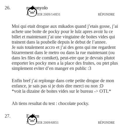
nyoronyolo
4 JANVIER 2009/14H31
RÉPONDRE
Moi qui etait drogue aux mikados quand j’etais gosse, j’ai
achete une boite de pocky pour le lulz apres avoir lu ce
billet et maintenant j’ai une vingtaine de boites vides qui
trainent dans la poubelle depuis le debut de l’annee.
Je suis totalement accro et j’ai des gens qui me regardent
bizarrement dans le metro ou dans la rue maintenant (ou
dans les files de comiket), peut-etre que je devrais plutot
emporter les pocky men a la place des fruites, ou ptet plus
simplement eviter d’en manger en public :3
Enfin bref j’ai replonge dans cette petite drogue de mon
enfance, je sais pas si je dois dire merci ou non :D
*voit la dizaine de boites vides sur le bureau -> OTL*
Ah tiens resultat du test : chocolate pocky.
Exelen
5 JANVIER 2009/6H51
RÉPONDRE