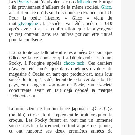
Les
Pocky
sont l’équivalent de nos
Mikado
en Europe
: ils proviennent d’ailleurs de la même société,
Glico
,
à la différence qu’ils sont distribués en France par LU.
Pour la petite histoire, « Glico » vient du
mot
glycogène
: la société avait été lancée en 1919
après avoir a eu la confirmation que le glycogène
(sucre) contenu dans les huîtres pouvait être utilisé
pour la confiserie.
Il aura toutefois fallu attendre les années 60 pour que
Glico se lance dans ce qui allait devenir les futurs
Pocky, à l’origine appelés
choco-teck
. Ces derniers
n’avaient été lancés que dans quelques dizaines de
magasins à Osaka en tant que produit-test, mais leur
succès fut tel qu’ils décidèrent de le lancer dans tout le
pays, en changeant son nom en Pocky : une société
concurrente avait en fait déjà déposé la marque
« chocoteck » .
Le nom vient de l’onomatopée japonaise ポッキン
(pokkin), et c’est tout simplement le bruit lorsqu’on le
croque. Les Pocky furent en tout cas un immense
succès dès leur lancement, surtout auprès des jeunes,
et ont rapporté ses deux premières années de