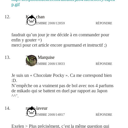
p.gif
Kyn_chan
27 DÉCEMBRE 2008/12H59
RÉPONDRE
faudrait qu’un jour je me décide à en commander pour
enfin y gouter =)
merci pour cet article encore gourmand et instructif ;)
Zechs Marquise
27 DÉCEMBRE 2008/13H33
RÉPONDRE
Je suis un « Chocolate Pocky ». Ca me correspond bien
:D.
N’empêche on a vraiment pas de bol avec nos 4 parfums
de mikado qui se battent en duel par rapport au Japon
^^’.
raton-laveur
27 DÉCEMBRE 2008/14H17
RÉPONDRE
Exelen > Plus précisément, c’est la même question qui