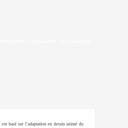
[PSone] From TV Animation X : The Chosen Fate
 2007
JEUX VIDÉO
/
JEUX VIDÉO - CRITIQUES
4
 est basé sur l’adaptation en dessin animé du