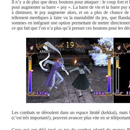
Il n’y a de plus que deux boutons pour attaquer : le coup fort et l
pour augmenter sa barre « psy ». La barre de vie et la barre psy so
à diminuer, le psy augmente alors, et on a plus de chance de
tellement merdiques à faire vu la maniabilité du jeu, que Band
sommes en intégrant une option permettant de mettre directemen
ce qui fait que l’on n’a plus qu’à presser ces boutons pour les dé
Les combats se déroulent dans un espace limité (kekkai), mais l
(c’est très important!), peuvent avancer plus vite en se téléporta
Ceux qui ont déjà joué au jeu de combat adapté du manga
B