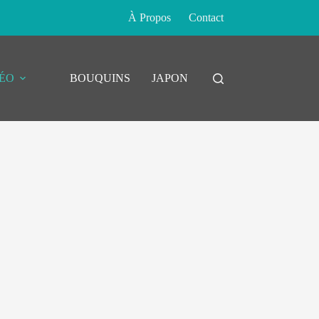
À Propos
Contact
DÉO
BOUQUINS
JAPON