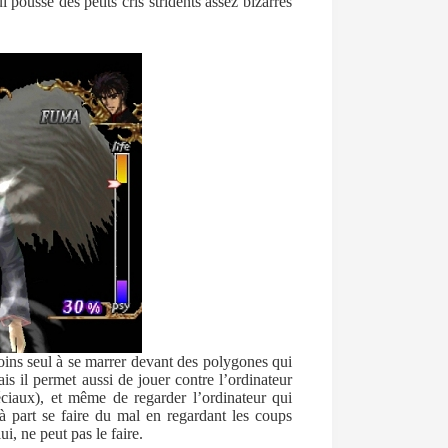
 pousse des petits cris stridents assez bizarres
oins seul à se marrer devant des polygones qui
is il permet aussi de jouer contre l’ordinateur
éciaux), et même de regarder l’ordinateur qui
 part se faire du mal en regardant les coups
i, ne peut pas le faire.