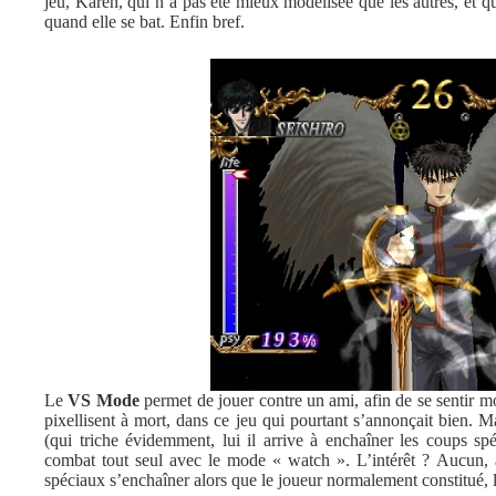
jeu, Karen, qui n’a pas été mieux modélisée que les autres, et qui
quand elle se bat. Enfin bref.
Le
VS Mode
permet de jouer contre un ami, afin de se sentir m
pixellisent à mort, dans ce jeu qui pourtant s’annonçait bien. Ma
(qui triche évidemment, lui il arrive à enchaîner les coups sp
combat tout seul avec le mode « watch ». L’intérêt ? Aucun, à
spéciaux s’enchaîner alors que le joueur normalement constitué, lu