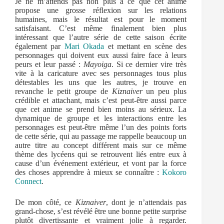
Je ne m’attends pas non plus à ce que cet anime
propose une grosse réflexion sur les relations
humaines, mais le résultat est pour le moment
satisfaisant. C’est même finalement bien plus
intéressant que l’autre série de cette saison écrite
également par
Mari Okada
et mettant en scène des
personnages qui doivent eux aussi faire face à leurs
peurs et leur passé :
Mayoiga
. Si ce dernier vire très
vite à la caricature avec ses personnages tous plus
détestables les uns que les autres, je trouve en
revanche le petit groupe de
Kiznaiver
un peu plus
crédible et attachant, mais c’est peut-être aussi parce
que cet anime se prend bien moins au sérieux. La
dynamique de groupe et les interactions entre les
personnages est peut-être même l’un des points forts
de cette série, qui au passage me rappelle beaucoup un
autre titre au concept différent mais sur ce même
thème des lycéens qui se retrouvent liés entre eux à
cause d’un événement extérieur, et vont par la force
des choses apprendre à mieux se connaître :
Kokoro
Connect
.
De mon côté, ce
Kiznaiver
, dont je n’attendais pas
grand-chose, s’est révélé être une bonne petite surprise
plutôt divertissante et vraiment jolie à regarder.