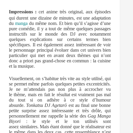
Impressions :
cet anime très original, aux épisodes
qui durent une dizaine de minutes, est une adaptation
du
manga
du même nom. Et bien qu’il s’agisse d’une
pure comédie, il y a tout de même quelques passages
instructifs sur le monde des DJ avec notamment
quelques explications sur certains termes bien
spécifiques. Il est également assez intéressant de voir
le personnage principal évoluer dans cet univers bien
particulier qui met en avant deux thèmes qui n’ont
donc a priori pas grand-chose en commun : la cuisine
et la musique.
Visuellement, on s’habitue très vite au style utilisé, qui
se permet même parfois quelques petites excentricités.
Je ne m’attendais pas non plus à accrocher vu
le thème, mais en fait le résultat est vraiment pas mal
du tout si on adhère à ce style d’humour
absurde.
Tonkatsu DJ Agetarō
est au final une bonne
petite surprise assez intéressante et très drôle, qui
personnellement me rappelle la série des
Gag Manga
Biyori
: le style et le ton utilisés sont
assez similaires. Mais étant donné que le réalisateur est
le même dans les deux cas, cette ressemblance n’est