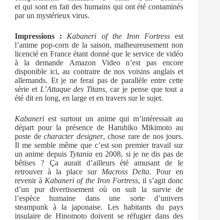
et qui sont en fait des humains qui ont été contaminés
par un mystérieux virus.
Impressions :
Kabaneri of the Iron Fortress
est
l’anime pop-corn de la saison, malheureusement non
licencié en France étant donné que le service de vidéo
à la demande Amazon Video n’est pas encore
disponible ici, au contraire de nos voisins anglais et
allemands. Et je ne ferai pas de parallèle entre cette
série et
L’Attaque des Titans
, car je pense que tout a
été dit en long, en large et en travers sur le sujet.
Kabaneri
est surtout un anime qui m’intéressait au
départ pour la présence de Haruhiko Mikimoto au
poste de
character designer
, chose rare de nos jours.
Il me semble même que c’est son premier travail sur
un anime depuis
Tytania
en 2008, si je ne dis pas de
bêtises ? Ça aurait d’ailleurs été amusant de le
retrouver à la place sur
Macross Delta
. Pour en
revenir à
Kabaneri of the Iron Fortress
, il s’agit donc
d’un pur divertissement où on suit la survie de
l’espèce humaine dans une sorte d’univers
steampunk à la japonaise. Les habitants du pays
insulaire de Hinomoto doivent se réfugier dans des