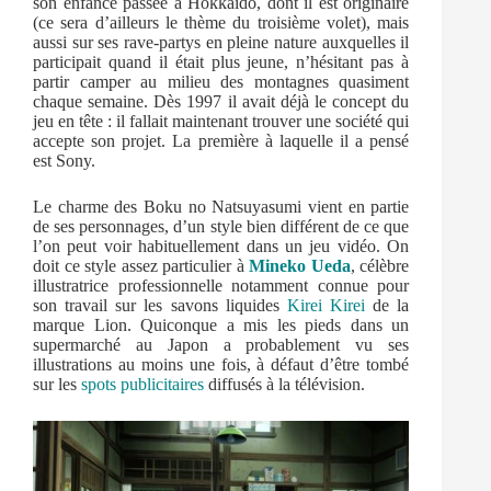
son enfance passée à Hokkaidō, dont il est originaire
(ce sera d’ailleurs le thème du troisième volet), mais
aussi sur ses rave-partys en pleine nature auxquelles il
participait quand il était plus jeune, n’hésitant pas à
partir camper au milieu des montagnes quasiment
chaque semaine. Dès 1997 il avait déjà le concept du
jeu en tête : il fallait maintenant trouver une société qui
accepte son projet. La première à laquelle il a pensé
est Sony.
Le charme des Boku no Natsuyasumi vient en partie
de ses personnages, d’un style bien différent de ce que
l’on peut voir habituellement dans un jeu vidéo. On
doit ce style assez particulier à
Mineko Ueda
, célèbre
illustratrice professionnelle notamment connue pour
son travail sur les savons liquides
Kirei Kirei
de la
marque Lion. Quiconque a mis les pieds dans un
supermarché au Japon a probablement vu ses
illustrations au moins une fois, à défaut d’être tombé
sur les
spots publicitaires
diffusés à la télévision.