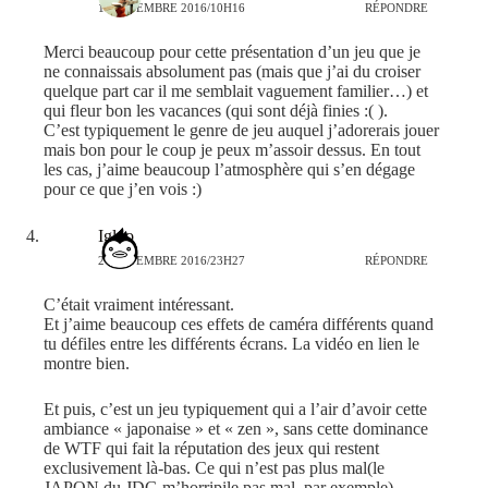
1 SEPTEMBRE 2016/10H16
RÉPONDRE
Merci beaucoup pour cette présentation d’un jeu que je
ne connaissais absolument pas (mais que j’ai du croiser
quelque part car il me semblait vaguement familier…) et
qui fleur bon les vacances (qui sont déjà finies :( ).
C’est typiquement le genre de jeu auquel j’adorerais jouer
mais bon pour le coup je peux m’assoir dessus. En tout
les cas, j’aime beaucoup l’atmosphère qui s’en dégage
pour ce que j’en vois :)
Igloo
2 SEPTEMBRE 2016/23H27
RÉPONDRE
C’était vraiment intéressant.
Et j’aime beaucoup ces effets de caméra différents quand
tu défiles entre les différents écrans. La vidéo en lien le
montre bien.
Et puis, c’est un jeu typiquement qui a l’air d’avoir cette
ambiance « japonaise » et « zen », sans cette dominance
de WTF qui fait la réputation des jeux qui restent
exclusivement là-bas. Ce qui n’est pas plus mal(le
JAPON du JDG m’horripile pas mal, par exemple)