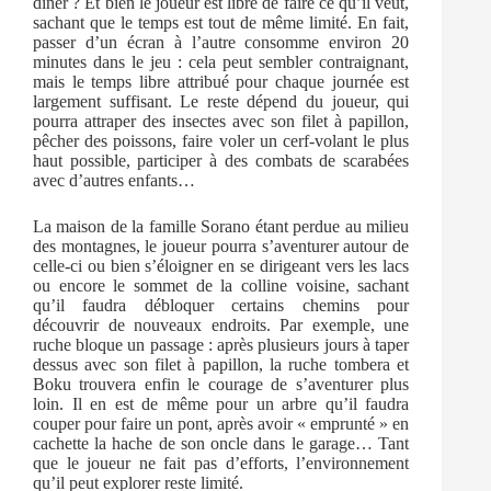
dîner ? Et bien le joueur est libre de faire ce qu’il veut,
sachant que le temps est tout de même limité. En fait,
passer d’un écran à l’autre consomme environ 20
minutes dans le jeu : cela peut sembler contraignant,
mais le temps libre attribué pour chaque journée est
largement suffisant. Le reste dépend du joueur, qui
pourra attraper des insectes avec son filet à papillon,
pêcher des poissons, faire voler un cerf-volant le plus
haut possible, participer à des combats de scarabées
avec d’autres enfants…
La maison de la famille Sorano étant perdue au milieu
des montagnes, le joueur pourra s’aventurer autour de
celle-ci ou bien s’éloigner en se dirigeant vers les lacs
ou encore le sommet de la colline voisine, sachant
qu’il faudra débloquer certains chemins pour
découvrir de nouveaux endroits. Par exemple, une
ruche bloque un passage : après plusieurs jours à taper
dessus avec son filet à papillon, la ruche tombera et
Boku trouvera enfin le courage de s’aventurer plus
loin. Il en est de même pour un arbre qu’il faudra
couper pour faire un pont, après avoir « emprunté » en
cachette la hache de son oncle dans le garage… Tant
que le joueur ne fait pas d’efforts, l’environnement
qu’il peut explorer reste limité.