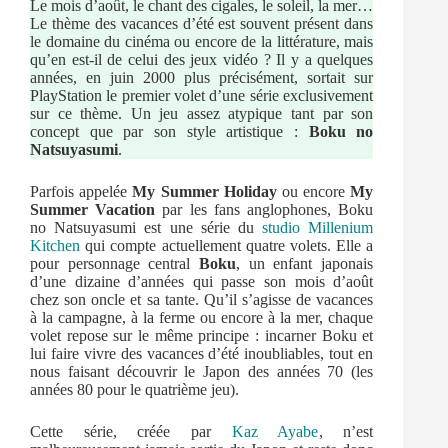
Le mois d’août, le chant des cigales, le soleil, la mer…
Le thème des vacances d’été est souvent présent dans
le domaine du cinéma ou encore de la littérature, mais
qu’en est-il de celui des jeux vidéo ? Il y a quelques
années, en juin 2000 plus précisément, sortait sur
PlayStation le premier volet d’une série exclusivement
sur ce thème. Un jeu assez atypique tant par son
concept que par son style artistique :
Boku no
Natsuyasumi
.
Parfois appelée
My Summer Holiday
ou encore
My
Summer Vacation
par les fans anglophones, Boku
no Natsuyasumi est une série du
studio Millenium
Kitchen
qui compte actuellement quatre volets. Elle a
pour personnage central
Boku
, un enfant japonais
d’une dizaine d’années qui passe son mois d’août
chez son oncle et sa tante. Qu’il s’agisse de vacances
à la campagne, à la ferme ou encore à la mer, chaque
volet repose sur le même principe : incarner Boku et
lui faire vivre des vacances d’été inoubliables, tout en
nous faisant découvrir le Japon des années 70 (les
années 80 pour le quatrième jeu).
Cette série, créée par
Kaz Ayabe
, n’est