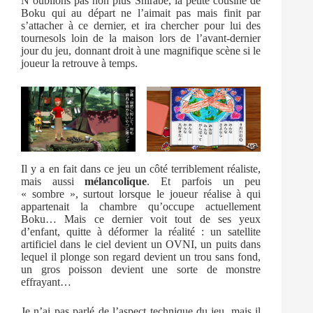
N’oublions pas non plus Shirabe, la petite cousine de
Boku qui au départ ne l’aimait pas mais finit par
s’attacher à ce dernier, et ira chercher pour lui des
tournesols loin de la maison lors de l’avant-dernier
jour du jeu, donnant droit à une magnifique scène si le
joueur la retrouve à temps.
Il y a en fait dans ce jeu un côté terriblement réaliste,
mais aussi
mélancolique
. Et parfois un peu
« sombre », surtout lorsque le joueur réalise à qui
appartenait la chambre qu’occupe actuellement
Boku… Mais ce dernier voit tout de ses yeux
d’enfant, quitte à déformer la réalité : un satellite
artificiel dans le ciel devient un OVNI, un puits dans
lequel il plonge son regard devient un trou sans fond,
un gros poisson devient une sorte de monstre
effrayant…
Je n’ai pas parlé de l’aspect technique du jeu, mais il