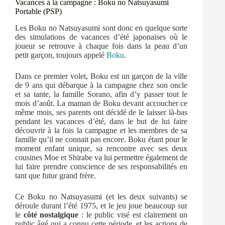
Vacances à la campagne : Boku no Natsuyasumi
Portable (PSP)
Les Boku no Natsuyasumi sont donc en quelque sorte
des simulations de vacances d’été japonaises où le
joueur se retrouve à chaque fois dans la peau d’un
petit garçon, toujours appelé
Boku
.
Dans ce premier volet, Boku est un garçon de la ville
de 9 ans qui débarque à la campagne chez son oncle
et sa tante, la famille Sorano, afin d’y passer tout le
mois d’août. La maman de Boku devant accoucher ce
même mois, ses parents ont décidé de le laisser là-bas
pendant les vacances d’été, dans le but de lui faire
découvrir à la fois la campagne et les membres de sa
famille qu’il ne connait pas encore. Boku étant pour le
moment enfant unique, sa rencontre avec ses deux
cousines Moe et Shirabe va lui permettre également de
lui faire prendre conscience de ses responsabilités en
tant que futur grand frère.
Ce Boku no Natsuyasumi (et les deux suivants) se
déroule durant l’été 1975, et le jeu joue beaucoup sur
le
côté nostalgique
: le public visé est clairement un
public âgé qui a connu cette période, et les actions de