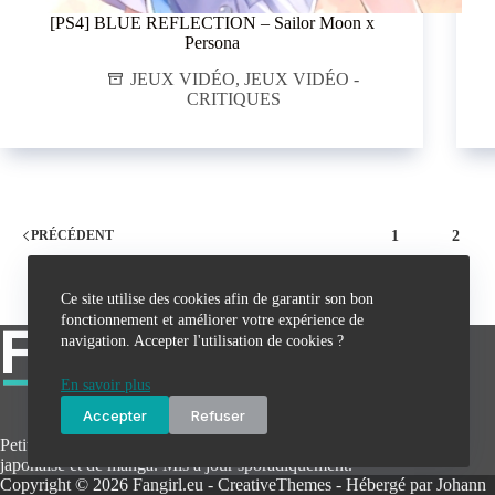
[PS4] BLUE REFLECTION – Sailor Moon x
Persona
JEUX VIDÉO
,
JEUX VIDÉO -
CRITIQUES
1
2
PRÉCÉDENT
Ce site utilise des cookies afin de garantir son bon
fonctionnement et améliorer votre expérience de
navigation. Accepter l'utilisation de cookies ?
En savoir plus
Accepter
Refuser
Petit blog personnel qui parle de jeux vidéo, d'animation
japonaise et de manga. Mis à jour sporadiquement.
Copyright © 2026 Fangirl.eu -
CreativeThemes
- Hébergé par
Johann