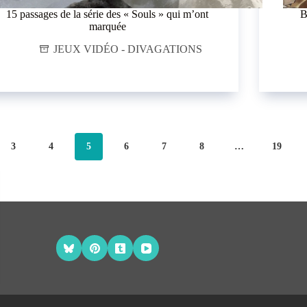
15 passages de la série des « Souls » qui m’ont
B
marquée
JEUX VIDÉO - DIVAGATIONS
3
4
5
6
7
8
…
19