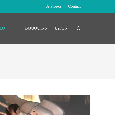
À Propos
Contact
DÉO
BOUQUINS
JAPON