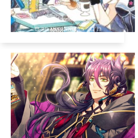
Jeux Vidéo – Attentes pour 2021
BILANS ANNUELS
13