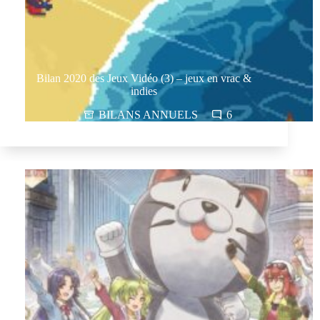
Bilan 2020 des Jeux Vidéo (3) – jeux en vrac &
indies
BILANS ANNUELS
6