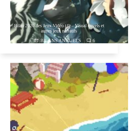
Bilan 2020 des Jeux Vidéo (4) – Visual novels et
autres jeux narratifs
BILANS ANNUELS
6