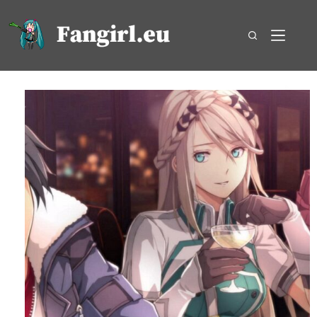
Passer
au
contenu