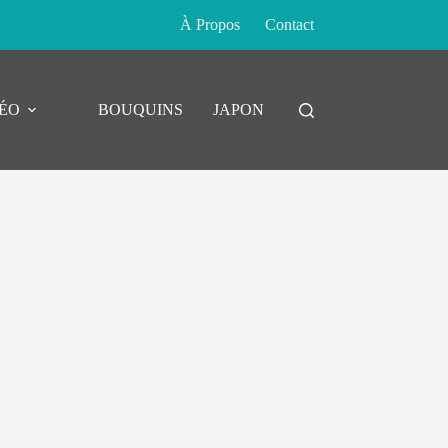
À Propos
Contact
DÉO
BOUQUINS
JAPON