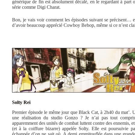
générique de fin est absolument décalé, en le regardant à part o
série comme Digi Charat.
Bon, je vais voir comment les épisodes suivant se précisent… en
d’avoir beaucoup apprécié Cowboy Bebop, même si ce n’est cla
Solty Rei
Premier épisode le même jour que Black Cat, à 2h40 du mat’. Un
une réalisation du studio Gonzo ? Je n’ai pas tout compris
apparemment des unités de combat luttent contre des ennemis, et 
(et à la coiffure bizarre) appelée Solty. Elle est poursuivie pa
échappée d’on ne sait où. A demi emmitouflée dans une grande ca