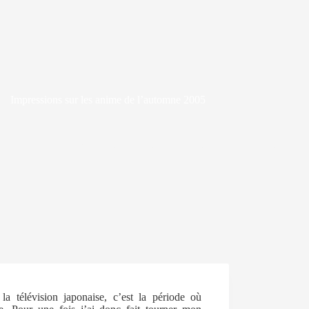
Impressions sur les anime de l’automne 2005
e 2005
ANIMATION JAPONAISE
/
ANIME SAISONNIERS
a télévision japonaise, c’est la période où