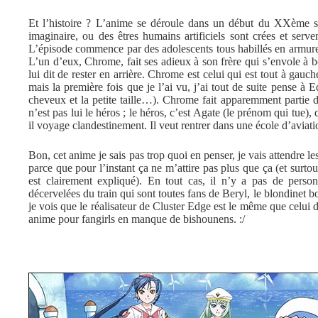
Et l’histoire ? L’anime se déroule dans un début du XXème si
imaginaire, ou des êtres humains artificiels sont crées et serven
L’épisode commence par des adolescents tous habillés en armure
L’un d’eux, Chrome, fait ses adieux à son frère qui s’envole à 
lui dit de rester en arrière. Chrome est celui qui est tout à gauch
mais la première fois que je l’ai vu, j’ai tout de suite pense à
cheveux et la petite taille…). Chrome fait apparemment partie d
n’est pas lui le héros ; le héros, c’est Agate (le prénom qui tue),
il voyage clandestinement. Il veut rentrer dans une école d’aviati
Bon, cet anime je sais pas trop quoi en penser, je vais attendre le
parce que pour l’instant ça ne m’attire pas plus que ça (et surto
est clairement expliqué). En tout cas, il n’y a pas de perso
décervelées du train qui sont toutes fans de Beryl, le blondinet b
je vois que le réalisateur de Cluster Edge est le même que cel
anime pour fangirls en manque de bishounens. :/