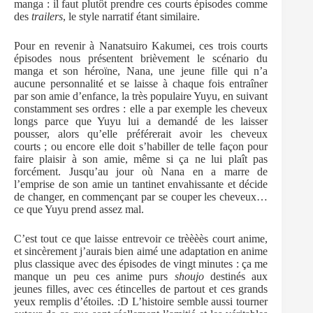
manga : il faut plutôt prendre ces courts épisodes comme
des
trailers
, le style narratif étant similaire.
Pour en revenir à Nanatsuiro Kakumei, ces trois courts
épisodes nous présentent brièvement le scénario du
manga et son héroïne, Nana, une jeune fille qui n’a
aucune personnalité et se laisse à chaque fois entraîner
par son amie d’enfance, la très populaire Yuyu, en suivant
constamment ses ordres : elle a par exemple les cheveux
longs parce que Yuyu lui a demandé de les laisser
pousser, alors qu’elle préférerait avoir les cheveux
courts ; ou encore elle doit s’habiller de telle façon pour
faire plaisir à son amie, même si ça ne lui plaît pas
forcément. Jusqu’au jour où Nana en a marre de
l’emprise de son amie un tantinet envahissante et décide
de changer, en commençant par se couper les cheveux…
ce que Yuyu prend assez mal.
C’est tout ce que laisse entrevoir ce trèèèès court anime,
et sincèrement j’aurais bien aimé une adaptation en anime
plus classique avec des épisodes de vingt minutes : ça me
manque un peu ces anime purs
shoujo
destinés aux
jeunes filles, avec ces étincelles de partout et ces grands
yeux remplis d’étoiles. :D L’histoire semble aussi tourner