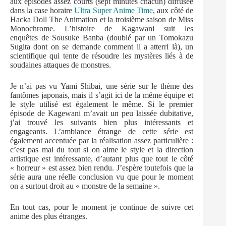
aux épisodes assez courts (sept minutes chacun) diffusée
dans la case horaire
Ultra Super Anime Time
, aux côté de
Hacka Doll The Animation et la troisième saison de Miss
Monochrome. L’histoire de Kagawani suit les
enquêtes de Sousuke Banba (doublé par un Tomokazu
Sugita dont on se demande comment il a atterri là), un
scientifique qui tente de résoudre les mystères liés à de
soudaines attaques de monstres.
Je n’ai pas vu Yami Shibai, une série sur le thème des
fantômes japonais, mais il s’agit ici de la même équipe et
le style utilisé est également le même. Si le premier
épisode de Kagewani m’avait un peu laissée dubitative,
j’ai trouvé les suivants bien plus intéressants et
engageants. L’ambiance étrange de cette série est
également accentuée par la réalisation assez particulière :
c’est pas mal du tout si on aime le style et la direction
artistique est intéressante, d’autant plus que tout le côté
« horreur » est assez bien rendu. J’espère toutefois que la
série aura une réelle conclusion vu que pour le moment
on a surtout droit au « monstre de la semaine ».
En tout cas, pour le moment je continue de suivre cet
anime des plus étranges.