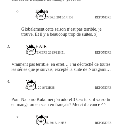
Exelen
7 NOVEMBRE 2015/14H56
RÉPONDRE
Globalement cette saison n’est pas terrible, je
trouve. Et il y a beaucoup trop de suites. :(
NOCHAIR
13 NOVEMBRE 2015/12H51
RÉPONDRE
Vraiment pas terrible, en effet… J’ai décroché de toutes
les séries que je suivais, excepté la suite de Noragami…
Maka
9 AVRIL 2016/22H38
RÉPONDRE
Pour Nanairo Kakumei j’ai adore!!! Ces tu si il va sortir
en manga ou en scan en français? Merci d’avance ^^
Exelen
10 AVRIL 2016/14H53
RÉPONDRE