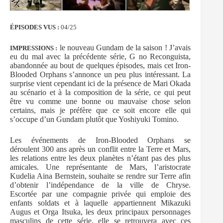
ÉPISODES VUS :
04/25
le nouveau Gundam de la saison ! J’avais
IMPRESSIONS :
eu du mal avec la précédente série, G no Reconguista,
abandonnée au bout de quelques épisodes, mais cet Iron-
Blooded Orphans s’annonce un peu plus intéressant. La
surprise vient cependant ici de la présence de Mari Okada
au scénario et à la composition de la série, ce qui peut
être vu comme une bonne ou mauvaise chose selon
certains, mais je préfère que ce soit encore elle qui
s’occupe d’un Gundam plutôt que Yoshiyuki Tomino.
Les événements de Iron-Blooded Orphans se
déroulent 300 ans après un conflit entre la Terre et Mars,
les relations entre les deux planètes n’étant pas des plus
amicales. Une représentante de Mars, l’aristocrate
Kudelia Aina Bernstein, souhaite se rendre sur Terre afin
d’obtenir l’indépendance de la ville de Chryse.
Escortée par une compagnie privée qui emploie des
enfants soldats et à laquelle appartiennent Mikazuki
Augus et Orga Itsuka, les deux principaux personnages
masculins de cette série, elle se retrouvera avec ces