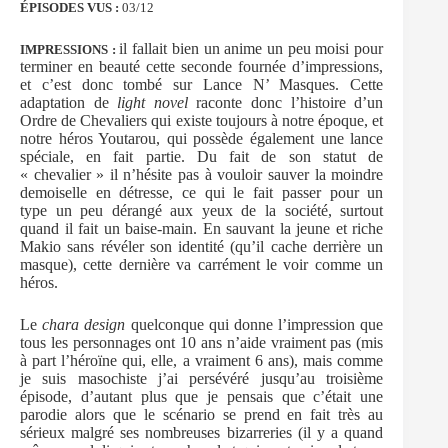
ÉPISODES VUS :
03/12
il fallait bien un anime un peu moisi pour
IMPRESSIONS :
terminer en beauté cette seconde fournée d’impressions,
et c’est donc tombé sur Lance N’ Masques. Cette
adaptation de
light novel
raconte donc l’histoire d’un
Ordre de Chevaliers qui existe toujours à notre époque, et
notre héros Youtarou, qui possède également une lance
spéciale, en fait partie. Du fait de son statut de
« chevalier » il n’hésite pas à vouloir sauver la moindre
demoiselle en détresse, ce qui le fait passer pour un
type un peu dérangé aux yeux de la société, surtout
quand il fait un baise-main. En sauvant la jeune et riche
Makio sans révéler son identité (qu’il cache derrière un
masque), cette dernière va carrément le voir comme un
héros.
Le
chara design
quelconque qui donne l’impression que
tous les personnages ont 10 ans n’aide vraiment pas (mis
à part l’héroïne qui, elle, a vraiment 6 ans), mais comme
je suis masochiste j’ai persévéré jusqu’au troisième
épisode, d’autant plus que je pensais que c’était une
parodie alors que le scénario se prend en fait très au
sérieux malgré ses nombreuses bizarreries (il y a quand