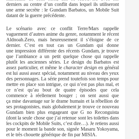
derniers au centre d’un conflit dans lequel ils utiliseront
une arme secrète : le Gundam Barbatos, un Mobile Suit
datant de la guerre précédente.
Le scénario avec ce conflit Terre/Mars rappelle
vaguement d’autres anime du genre, notamment le récent
Aldnoah.Zero, mais heureusement il s’éloigne de ce
dernier. C’est en tout cas un Gundam qui donne
une impression différente des récents Gundam, je trouve
que l’ambiance a un petit quelque chose qui rappelle
plutôt les anciennes séries. Le design du Barbatos est
assez particulier, et même le
character design
en général
est lui aussi assez spécial, notamment au niveau des yeux
des personnages. La série prend toutefois son temps pour
mettre en place son intrigue, ce qui n’est pas plus mal, et
ce n’est qu’au bout de quatre épisodes que cela
commence à réellement bouger ; on sent aussi que
ça mise davantage sur le drame humain et la rébellion de
ses protagonistes, mais globalement je trouve ce nouveau
Gundam bien plus engageant que G no Reconguista
(dont la seule chose que j’ai retenue sont les toilettes dans
les cockpits de Mobile Suits, c’est dire…). Je retiens aussi
pour le moment la bande son, signée Masaru Yokoyama,
et le très chouette générique de fin par MISIA.