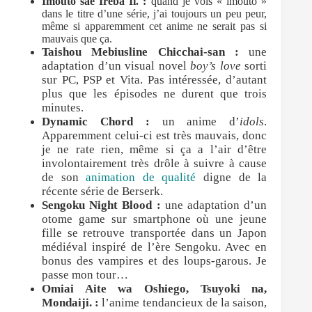
Imouto sae Ireba Ii. :
quand je vois « imouto »
dans le titre d’une série, j’ai toujours un peu peur,
même si apparemment cet anime ne serait pas si
mauvais que ça.
Taishou Mebiusline Chicchai-san :
une
adaptation d’un visual novel
boy’s love
sorti
sur PC, PSP et Vita. Pas intéressée, d’autant
plus que les épisodes ne durent que trois
minutes.
Dynamic Chord :
un anime d’
idols
.
Apparemment celui-ci est très mauvais, donc
je ne rate rien, même si ça a l’air d’être
involontairement très drôle à suivre à cause
de son
animation de qualité
digne de la
récente série de Berserk.
Sengoku Night Blood :
une adaptation d’un
otome game sur smartphone où une jeune
fille se retrouve transportée dans un Japon
médiéval inspiré de l’ère Sengoku. Avec en
bonus des vampires et des loups-garous. Je
passe mon tour…
Omiai Aite wa Oshiego, Tsuyoki na,
Mondaiji. :
l’anime tendancieux de la saison,