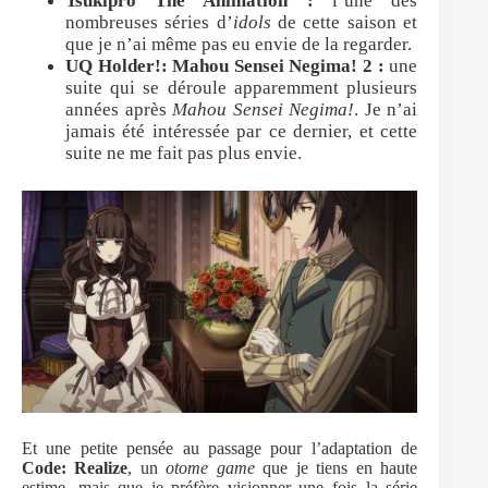
Tsukipro The Animation :
l’une des
nombreuses séries d’
idols
de cette saison et
que je n’ai même pas eu envie de la regarder.
UQ Holder!: Mahou Sensei Negima! 2 :
une
suite qui se déroule apparemment plusieurs
années après
Mahou Sensei Negima!
. Je n’ai
jamais été intéressée par ce dernier, et cette
suite ne me fait pas plus envie.
Et une petite pensée au passage pour l’adaptation de
Code: Realize
, un
otome game
que je tiens en haute
estime, mais que je préfère visionner une fois la série