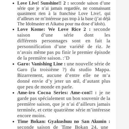
Love Live! Sunshine!! 2 :
seconde saison d’une
série que je n’ai jamais regardée, ne connaissant
quasiment rien à la franchise Love Live!, qui
d’ailleurs ne m’intéresse pas trop à la base (j’ai déjà
The Idolmaster et Aikatsu pour ma dose d’
idols
).
Love Kome: We Love Rice 2 :
seconde
saison d’une série dont les
différents personnages sont en fait la
personnification d’une variété de riz. Je
n’avais même pas pu finir le premier épisode
de la première saison. :’D
Garo: Vanishing Line :
une nouvelle série de
Garo (la troisième ?) du studio Mappa.
Bizarrement, aucune d’entre elle ne m’a
donné envie d’y jeter un œil, d’autant plus
que peu de monde en parle.
Am
e-iro Cocoa Series: Ame-con!! :
je ne
garde pas spécialement un bon souvenir de la
première saison, que je n’ai d’ailleurs jamais
terminée, et cette quatrième série m’intéresse
encore moins.
Time Bokan: Gyakushuu no San Akunin :
seconde saison de Time Bokan 24, une