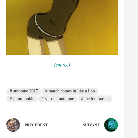
(source)
#
automne 2017
#
march comes in like a lion
#
mmo junkie
#
saison : automne
#
the idolmaster
PRÉCÉDENT
SUIVANT