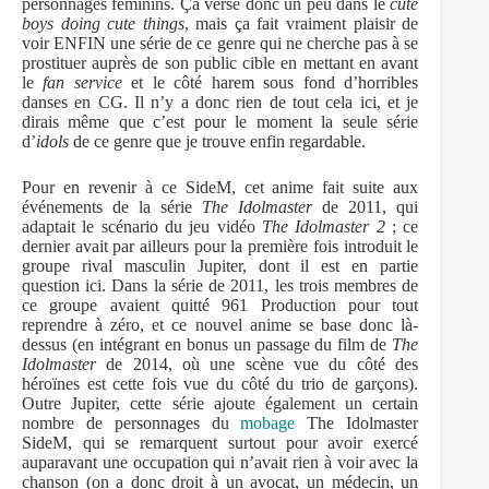
personnages féminins. Ça verse donc un peu dans le
cute
boys doing cute things
, mais ça fait vraiment plaisir de
voir ENFIN une série de ce genre qui ne cherche pas à se
prostituer auprès de son public cible en mettant en avant
le
fan service
et le côté harem sous fond d’horribles
danses en CG. Il n’y a donc rien de tout cela ici, et je
dirais même que c’est pour le moment la seule série
d’
idols
de ce genre que je trouve enfin regardable.
Pour en revenir à ce SideM, cet anime fait suite aux
événements de la série
The Idolmaster
de 2011, qui
adaptait le scénario du jeu vidéo
The Idolmaster 2
; ce
dernier avait par ailleurs pour la première fois introduit le
groupe rival masculin Jupiter, dont il est en partie
question ici. Dans la série de 2011, les trois membres de
ce groupe avaient quitté 961 Production pour tout
reprendre à zéro, et ce nouvel anime se base donc là-
dessus (en intégrant en bonus un passage du film de
The
Idolmaster
de 2014, où une scène vue du côté des
héroïnes est cette fois vue du côté du trio de garçons).
Outre Jupiter, cette série ajoute également un certain
nombre de personnages du
mobage
The Idolmaster
SideM, qui se remarquent surtout pour avoir exercé
auparavant une occupation qui n’avait rien à voir avec la
chanson (on a donc droit à un avocat, un médecin, un