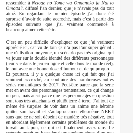
ressembler à
Netoge no Yome wa Onnanoko ja Nai to
Omotta?
, diffusé l’an dernier, que je n’avais pas du tout
aimé. En regardant le premier épisode j’ai donc été
surprise d’avoir de suite accroché, mais c’est à partir des
épisodes suivants que j’ai vraiment commencé à
beaucoup aimer cette série.
C’est un peu difficile d’expliquer ce que j’ai vraiment
apprécié ici, car vu de loin ça n’a pas l’air super génial :
une réalisation moyenne, un scénario pas très original qui
va jouer sur la double identité des différents personnages
(leur vie dans le jeu en ligne et celle dans le monde réel),
le tout avec une bonne dose d’humour et de quiproquo…
Et pourtant, il y a quelque chose ici qui fait que j’ai
vraiment accroché, au contraire des nombreuses autres
séries romantiques de 2017. Peut-être parce que la série
met en avant des personnages trentenaires, ce qui change
un peu, mais aussi parce que les personnages en question
sont tous très attachants et plutôt terre à terre. J’ai tout de
même été surprise de voir dans un anime une héroïne
quitter son travail et s’autoproclamer elle-même NEET
sans que ce ne soit dépeint de manière très négative, tout
en abordant légèrement certains problèmes du monde du
travail au Japon, ce qui est finalement assez rare. Le
scénario aurait pu basculer dans quelque chose d’un peu