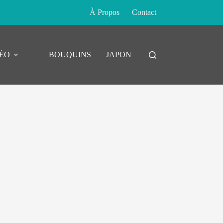
À Propos
Contact
DÉO
BOUQUINS
JAPON