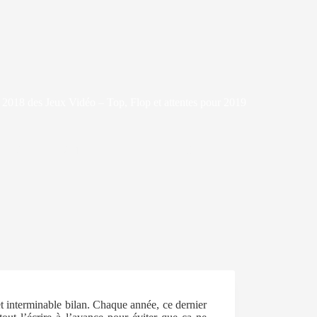
 2018 des Jeux Vidéo – Top, Flop et attentes pour 2019
20 janvier 2019
BILANS ANNUELS
7
et interminable bilan. Chaque année, ce dernier