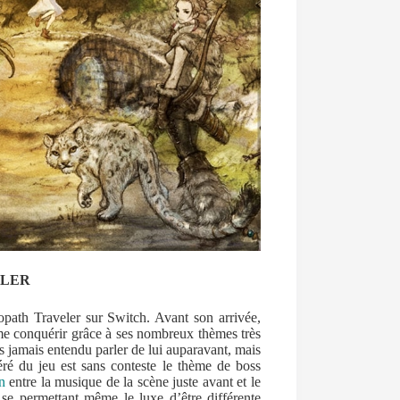
ELER
opath Traveler sur Switch. Avant son arrivée,
 me conquérir grâce à ses nombreux thèmes très
is jamais entendu parler de lui auparavant, mais
éré du jeu est sans conteste le thème de boss
n
entre la musique de la scène juste avant et le
se permettant même le luxe d’être différente