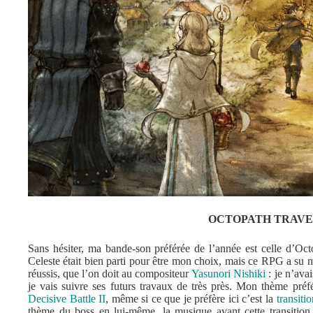
OCTOPATH TRAV
Sans hésiter, ma bande-son préférée de l’année est celle d’Oct
Celeste était bien parti pour être mon choix, mais ce RPG a su
réussis, que l’on doit au compositeur
Yasunori Nishiki
: je n’ava
je vais suivre ses futurs travaux de très près. Mon thème préf
Decisive Battle II
, même si ce que je préfère ici c’est la
transitio
thème du boss en lui-même, la musique avant cette transition 