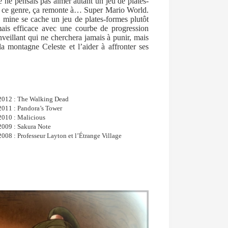
e ne pensais pas aimer autant un jeu de plates-
 de ce genre, ça remonte à… Super Mario World.
e mine se cache un jeu de plates-formes plutôt
mais efficace avec une courbe de progression
nveillant qui ne cherchera jamais à punir, mais
 montagne Celeste et l’aider à affronter ses
2012 : The Walking Dead
2011 : Pandora’s Tower
2010 : Malicious
2009 : Sakura Note
2008 : Professeur Layton et l’Étrange Village