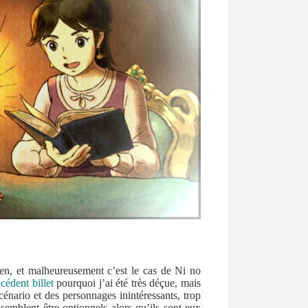
ien, et malheureusement c’est le cas de Ni no
cédent billet
pourquoi j’ai été très déçue, mais
énario et des personnages inintéressants, trop
semblent être optionnels alors qu’ils sont eux