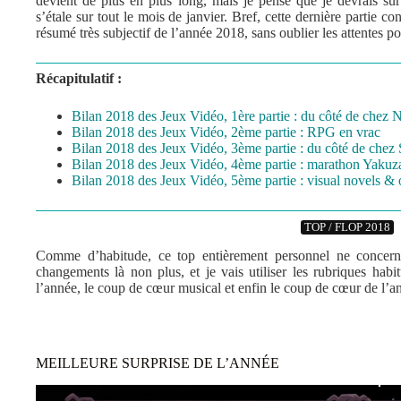
devient de plus en plus long, mais je pense que je devrais sur
s’étale sur tout le mois de janvier. Bref, cette dernière partie co
résumé très subjectif de l’année 2018, sans oublier les attentes p
Récapitulatif :
Bilan 2018 des Jeux Vidéo, 1ère partie : du côté de chez 
Bilan 2018 des Jeux Vidéo, 2ème partie : RPG en vrac
Bilan 2018 des Jeux Vidéo, 3ème partie : du côté de chez
Bilan 2018 des Jeux Vidéo, 4ème partie : marathon Yakuz
Bilan 2018 des Jeux Vidéo, 5ème partie : visual novels 
TOP / FLOP 2018
Comme d’habitude, ce top entièrement personnel ne concern
changements là non plus, et je vais utiliser les rubriques habit
l’année, le coup de cœur musical et enfin le coup de cœur de l’a
MEILLEURE SURPRISE DE L’ANNÉE