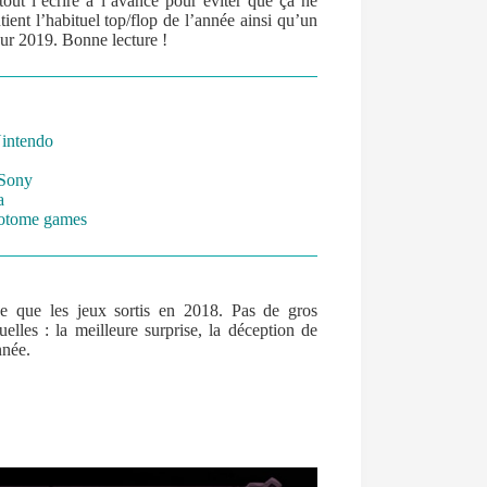
tout l’écrire à l’avance pour éviter que ça ne
ntient l’habituel top/flop de l’année ainsi qu’un
our 2019. Bonne lecture !
Nintendo
 Sony
a
& otome games
e que les jeux sortis en 2018. Pas de gros
uelles : la meilleure surprise, la déception de
nnée.