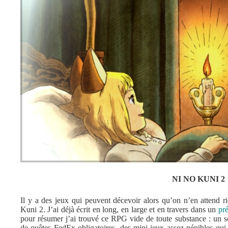
NI NO KUNI 2
Il y a des jeux qui peuvent décevoir alors qu’on n’en attend r
Kuni 2. J’ai déjà écrit en long, en large et en travers dans un
pré
pour résumer j’ai trouvé ce RPG vide de toute substance : un sc
de quêtes FedEx obligatoires, des mini-jeux assez pénibles qui 