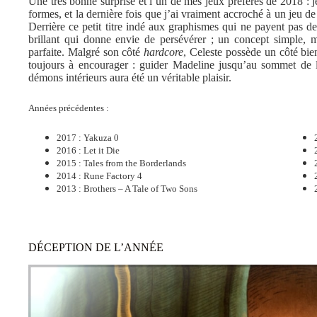
Une très bonne surprise et l’un de mes jeux préférés de 2018 : j
formes, et la dernière fois que j’ai vraiment accroché à un jeu
Derrière ce petit titre indé aux graphismes qui ne payent pas d
brillant qui donne envie de persévérer ; un concept simple, 
parfaite. Malgré son côté
hardcore
, Celeste possède un côté bie
toujours à encourager : guider Madeline jusqu’au sommet de la
démons intérieurs aura été un véritable plaisir.
Années précédentes :
2017 : Yakuza 0
2016 : Let it Die
2015 : Tales from the Borderlands
2014 : Rune Factory 4
2013 : Brothers – A Tale of Two Sons
DÉCEPTION DE L’ANNÉE