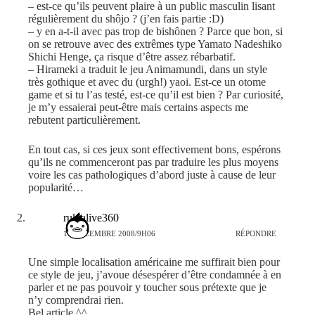
– est-ce qu’ils peuvent plaire à un public masculin lisant
régulièrement du shôjo ? (j’en fais partie :D)
– y en a-t-il avec pas trop de bishônen ? Parce que bon, si
on se retrouve avec des extrêmes type Yamato Nadeshiko
Shichi Henge, ça risque d’être assez rébarbatif.
– Hirameki a traduit le jeu Animamundi, dans un style
très gothique et avec du (urgh!) yaoi. Est-ce un otome
game et si tu l’as testé, est-ce qu’il est bien ? Par curiosité,
je m’y essaierai peut-être mais certains aspects me
rebutent particulièrement.
En tout cas, si ces jeux sont effectivement bons, espérons
qu’ils ne commenceront pas par traduire les plus moyens
voire les cas pathologiques d’abord juste à cause de leur
popularité…
rukialive360
16 DÉCEMBRE 2008/9H06
RÉPONDRE
Une simple localisation américaine me suffirait bien pour
ce style de jeu, j’avoue désespérer d’être condamnée à en
parler et ne pas pouvoir y toucher sous prétexte que je
n’y comprendrai rien.
Bel article ^^