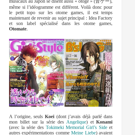
musicaux au Japon se disent aussi « otoge » (音ゲー),
même si l’idéogramme est différent. Voilà donc pour
le petit topo sur les otome games, il est temps
maintenant de revenir au sujet principal : Idea Factory
et son label spécialisé dans les otome games,
Otomate
.
A l’origine, seuls
Koei
(dont j’avais déjà parlé dans
mon billet sur la série des
Angelique
) et
Konami
(avec la série des
Tokimeki Memorial Girl’s Side
et
autres expérimentations comme
Meine Liebe
) avaient