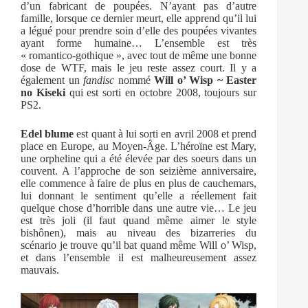
d’un fabricant de poupées. N’ayant pas d’autre
famille, lorsque ce dernier meurt, elle apprend qu’il lui
a légué pour prendre soin d’elle des poupées vivantes
ayant forme humaine… L’ensemble est très
« romantico-gothique », avec tout de même une bonne
dose de WTF, mais le jeu reste assez court. Il y a
également un
fandisc
nommé
Will o’ Wisp ~ Easter
no Kiseki
qui est sorti en octobre 2008, toujours sur
PS2.
Edel blume
est quant à lui sorti en avril 2008 et prend
place en Europe, au Moyen-Âge. L’héroïne est Mary,
une orpheline qui a été élevée par des soeurs dans un
couvent. A l’approche de son seizième anniversaire,
elle commence à faire de plus en plus de cauchemars,
lui donnant le sentiment qu’elle a réellement fait
quelque chose d’horrible dans une autre vie… Le jeu
est très joli (il faut quand même aimer le style
bishônen), mais au niveau des bizarreries du
scénario je trouve qu’il bat quand même Will o’ Wisp,
et dans l’ensemble il est malheureusement assez
mauvais.