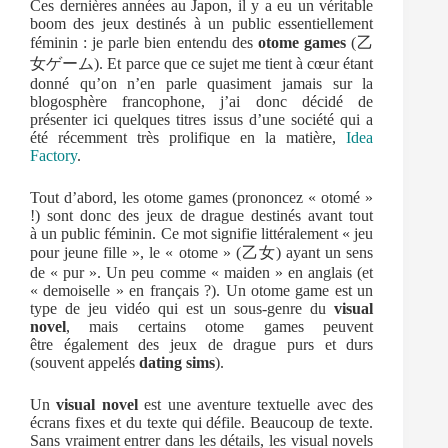
Ces dernières années au Japon, il y a eu un véritable
boom des jeux destinés à un public essentiellement
féminin : je parle bien entendu des
otome games
(乙
女ゲーム). Et parce que ce sujet me tient à cœur étant
donné qu’on n’en parle quasiment jamais sur la
blogosphère francophone, j’ai donc décidé de
présenter ici quelques titres issus d’une société qui a
été récemment très prolifique en la matière,
Idea
Factory
.
Tout d’abord, les otome games (prononcez « otomé »
!) sont donc des jeux de drague destinés avant tout
à un public féminin. Ce mot signifie littéralement « jeu
pour jeune fille », le « otome » (乙女) ayant un sens
de « pur ». Un peu comme « maiden » en anglais (et
« demoiselle » en français ?). Un otome game est un
type de jeu vidéo qui est un sous-genre du
visual
novel
, mais certains otome games peuvent
être également des jeux de drague purs et durs
(souvent appelés
dating sims
).
Un
visual novel
est une aventure textuelle avec des
écrans fixes et du texte qui défile. Beaucoup de texte.
Sans vraiment entrer dans les détails, les visual novels