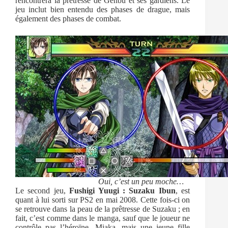
rencontrera la prêtresse de Genbu et ses gardiens. Le
jeu inclut bien entendu des phases de drague, mais
également des phases de combat.
Oui, c’est un peu moche…
Le second jeu,
Fushigi Yuugi : Suzaku Ibun
, est
quant à lui sorti sur PS2 en mai 2008. Cette fois-ci on
se retrouve dans la peau de la prêtresse de Suzaku ; en
fait, c’est comme dans le manga, sauf que le joueur ne
contrôle pas l’héroïne, Miaka, mais une jeune fille