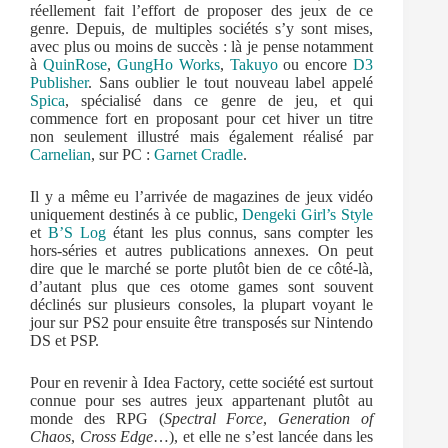
réellement fait l’effort de proposer des jeux de ce
genre. Depuis, de multiples sociétés s’y sont mises,
avec plus ou moins de succès : là je pense notamment
à
QuinRose
,
GungHo Works
,
Takuyo
ou encore
D3
Publisher
. Sans oublier le tout nouveau label appelé
Spica
, spécialisé dans ce genre de jeu, et qui
commence fort en proposant pour cet hiver un titre
non seulement illustré mais également réalisé par
Carnelian
, sur PC :
Garnet Cradle
.
Il y a même eu l’arrivée de magazines de jeux vidéo
uniquement destinés à ce public,
Dengeki Girl’s Style
et
B’S Log
étant les plus connus, sans compter les
hors-séries et autres publications annexes. On peut
dire que le marché se porte plutôt bien de ce côté-là,
d’autant plus que ces otome games sont souvent
déclinés sur plusieurs consoles, la plupart voyant le
jour sur PS2 pour ensuite être transposés sur Nintendo
DS et PSP.
Pour en revenir à Idea Factory, cette société est surtout
connue pour ses autres jeux appartenant plutôt au
monde des RPG (
Spectral Force
,
Generation of
Chaos
,
Cross Edge
…), et elle ne s’est lancée dans les