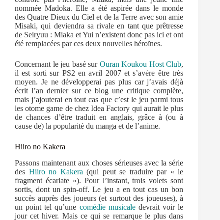
nommée Madoka. Elle a été aspirée dans le monde
des Quatre Dieux du Ciel et de la Terre avec son amie
Misaki, qui deviendra sa rivale en tant que prêtresse
de Seiryuu : Miaka et Yui n’existent donc pas ici et ont
été remplacées par ces deux nouvelles héroïnes.
Concernant le jeu basé sur
Ouran Koukou Host Club
,
il est sorti sur PS2 en avril 2007 et s’avère être très
moyen. Je ne développerai pas plus car j’avais déjà
écrit l’an dernier sur ce blog une critique complète,
mais j’ajouterai en tout cas que c’est le jeu parmi tous
les otome game de chez Idea Factory qui aurait le plus
de chances d’être traduit en anglais, grâce à (ou à
cause de) la popularité du manga et de l’anime.
Hiiro no Kakera
Passons maintenant aux choses sérieuses avec la série
des
Hiiro no Kakera
(qui peut se traduire par « le
fragment écarlate »). Pour l’instant, trois volets sont
sortis, dont un spin-off. Le jeu a en tout cas un bon
succès auprès des joueurs (et surtout des joueuses), à
un point tel qu’une
comédie musicale
devrait voir le
jour cet hiver. Mais ce qui se remarque le plus dans