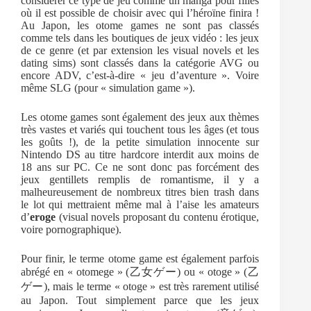
considérer ce type de jeu comme un manga pour filles
où il est possible de choisir avec qui l’héroïne finira !
Au Japon, les otome games ne sont pas classés
comme tels dans les boutiques de jeux vidéo : les jeux
de ce genre (et par extension les visual novels et les
dating sims) sont classés dans la catégorie AVG ou
encore ADV, c’est-à-dire « jeu d’aventure ». Voire
même SLG (pour « simulation game »).
Les otome games sont également des jeux aux thèmes
très vastes et variés qui touchent tous les âges (et tous
les goûts !), de la petite simulation innocente sur
Nintendo DS au titre hardcore interdit aux moins de
18 ans sur PC. Ce ne sont donc pas forcément des
jeux gentillets remplis de romantisme, il y a
malheureusement de nombreux titres bien trash dans
le lot qui mettraient même mal à l’aise les amateurs
d’
eroge
(visual novels proposant du contenu érotique,
voire pornographique).
Pour finir, le terme otome game est également parfois
abrégé en « otomege » (乙女ゲー) ou « otoge » (乙
ゲー), mais le terme « otoge » est très rarement utilisé
au Japon. Tout simplement parce que les jeux