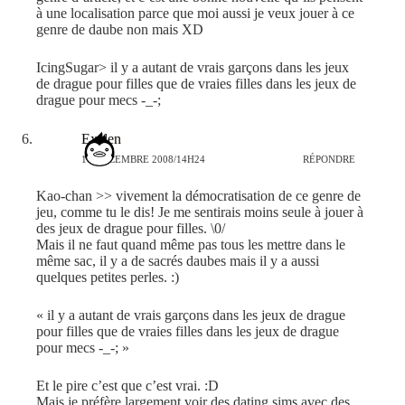
à une localisation parce que moi aussi je veux jouer à ce
genre de daube non mais XD
IcingSugar> il y a autant de vrais garçons dans les jeux
de drague pour filles que de vraies filles dans les jeux de
drague pour mecs -_-;
Exelen
16 DÉCEMBRE 2008/14H24
RÉPONDRE
Kao-chan >> vivement la démocratisation de ce genre de
jeu, comme tu le dis! Je me sentirais moins seule à jouer à
des jeux de drague pour filles. \0/
Mais il ne faut quand même pas tous les mettre dans le
même sac, il y a de sacrés daubes mais il y a aussi
quelques petites perles. :)
« il y a autant de vrais garçons dans les jeux de drague
pour filles que de vraies filles dans les jeux de drague
pour mecs -_-; »
Et le pire c’est que c’est vrai. :D
Mais je préfère largement voir des dating sims avec des