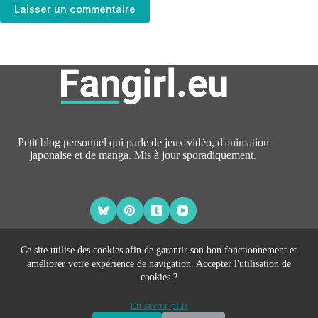
Laisser un commentaire
Petit blog personnel qui parle de jeux vidéo, d'animation
japonaise et de manga. Mis à jour sporadiquement.
Ce site utilise des cookies afin de garantir son bon fonctionnement et
améliorer votre expérience de navigation. Accepter l'utilisation de
À PROPOS
cookies ?
CONTACT
Copyright © 2026 Fangirl.eu -
CreativeThemes
- Hébergé par
En savoir plus
Johann