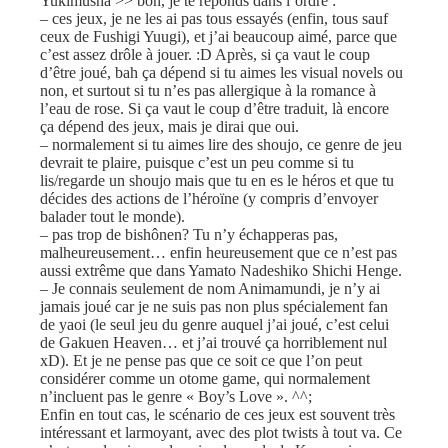
Yukimusha >> bon, je te réponds dans l’ordre :
– ces jeux, je ne les ai pas tous essayés (enfin, tous sauf
ceux de Fushigi Yuugi), et j’ai beaucoup aimé, parce que
c’est assez drôle à jouer. :D Après, si ça vaut le coup
d’être joué, bah ça dépend si tu aimes les visual novels ou
non, et surtout si tu n’es pas allergique à la romance à
l’eau de rose. Si ça vaut le coup d’être traduit, là encore
ça dépend des jeux, mais je dirai que oui.
– normalement si tu aimes lire des shoujo, ce genre de jeu
devrait te plaire, puisque c’est un peu comme si tu
lis/regarde un shoujo mais que tu en es le héros et que tu
décides des actions de l’héroïne (y compris d’envoyer
balader tout le monde).
– pas trop de bishônen? Tu n’y échapperas pas,
malheureusement… enfin heureusement que ce n’est pas
aussi extrême que dans Yamato Nadeshiko Shichi Henge.
– Je connais seulement de nom Animamundi, je n’y ai
jamais joué car je ne suis pas non plus spécialement fan
de yaoi (le seul jeu du genre auquel j’ai joué, c’est celui
de Gakuen Heaven… et j’ai trouvé ça horriblement nul
xD). Et je ne pense pas que ce soit ce que l’on peut
considérer comme un otome game, qui normalement
n’incluent pas le genre « Boy’s Love ». ^^;
Enfin en tout cas, le scénario de ces jeux est souvent très
intéressant et larmoyant, avec des plot twists à tout va. Ce