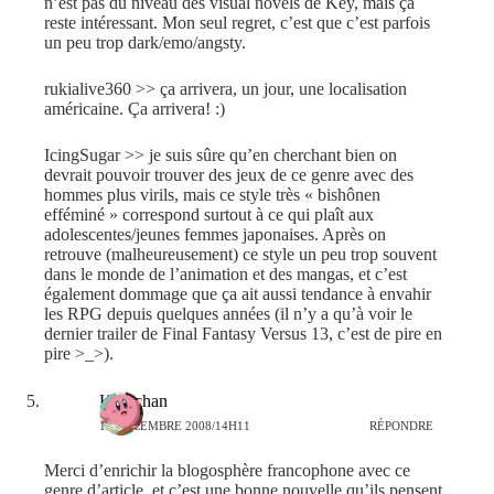
n’est pas du niveau des visual novels de Key, mais ça
reste intéressant. Mon seul regret, c’est que c’est parfois
un peu trop dark/emo/angsty.
rukialive360 >> ça arrivera, un jour, une localisation
américaine. Ça arrivera! :)
IcingSugar >> je suis sûre qu’en cherchant bien on
devrait pouvoir trouver des jeux de ce genre avec des
hommes plus virils, mais ce style très « bishônen
efféminé » correspond surtout à ce qui plaît aux
adolescentes/jeunes femmes japonaises. Après on
retrouve (malheureusement) ce style un peu trop souvent
dans le monde de l’animation et des mangas, et c’est
également dommage que ça ait aussi tendance à envahir
les RPG depuis quelques années (il n’y a qu’à voir le
dernier trailer de Final Fantasy Versus 13, c’est de pire en
pire >_>).
Kao-chan
16 DÉCEMBRE 2008/14H11
RÉPONDRE
Merci d’enrichir la blogosphère francophone avec ce
genre d’article, et c’est une bonne nouvelle qu’ils pensent