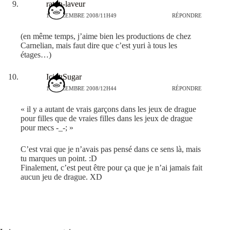
raton-laveur
17 DÉCEMBRE 2008/11H49
RÉPONDRE
(en même temps, j’aime bien les productions de chez
Carnelian, mais faut dire que c’est yuri à tous les
étages…)
IcingSugar
17 DÉCEMBRE 2008/12H44
RÉPONDRE
« il y a autant de vrais garçons dans les jeux de drague
pour filles que de vraies filles dans les jeux de drague
pour mecs -_-; »
C’est vrai que je n’avais pas pensé dans ce sens là, mais
tu marques un point. :D
Finalement, c’est peut être pour ça que je n’ai jamais fait
aucun jeu de drague. XD