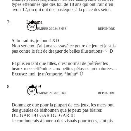
types efféminés que des loli de 18 ans qui ont l’air d’en
avoir 12, ou qui ont des pastèques à la place des seins.
Lu-sama
16 DÉCEMBRE 2008/16H38
RÉPONDRE
Si tu traduis, je joue ! XD
Non sérieux, j’ai jamais essayé ce genre de jeu, et je suis
pas contre le fait de draguer de belles illustrations~~ :D
Et puis en tant que filles, c’est normal de préférer les
beaux mecs effémines aux petites pétasses prématurées…
Excusez moi, je m’emporte. *huhu* Ü
mega69
16 DÉCEMBRE 2008/18H42
RÉPONDRE
Dommage que pour la plupart de ces jeux, les mecs ont
des gueules de bishounen que je peux pas blairer.
DU GAR DU GAR DU GAR !!!
Je continuerais à jouer à des visuals pour mecs, tant pis.