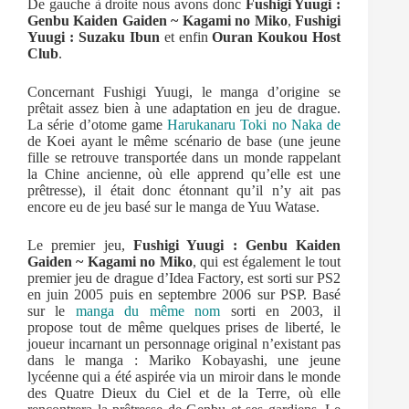
De gauche à droite nous avons donc
Fushigi Yuugi :
Genbu Kaiden Gaiden ~ Kagami no Miko
,
Fushigi
Yuugi : Suzaku Ibun
et enfin
Ouran Koukou Host
Club
.
Concernant Fushigi Yuugi, le manga d’origine se
prêtait assez bien à une adaptation en jeu de drague.
La série d’otome game
Harukanaru Toki no Naka de
de Koei ayant le même scénario de base (une jeune
fille se retrouve transportée dans un monde rappelant
la Chine ancienne, où elle apprend qu’elle est une
prêtresse), il était donc étonnant qu’il n’y ait pas
encore eu de jeu basé sur le manga de Yuu Watase.
Le premier jeu,
Fushigi Yuugi : Genbu Kaiden
Gaiden ~ Kagami no Miko
, qui est également le tout
premier jeu de drague d’Idea Factory, est sorti sur PS2
en juin 2005 puis en septembre 2006 sur PSP. Basé
sur le
manga du même nom
sorti en 2003, il
propose tout de même quelques prises de liberté, le
joueur incarnant un personnage original n’existant pas
dans le manga : Mariko Kobayashi, une jeune
lycéenne qui a été aspirée via un miroir dans le monde
des Quatre Dieux du Ciel et de la Terre, où elle