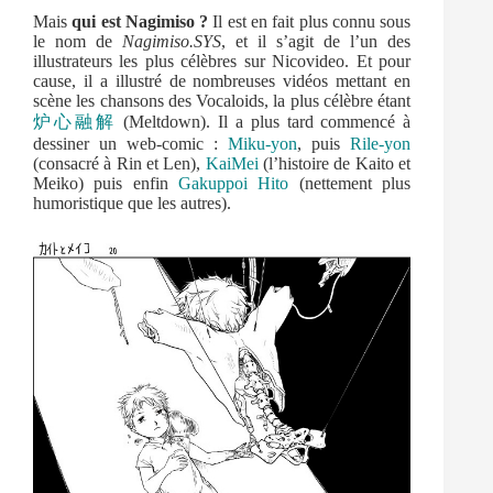
Mais
qui est Nagimiso ?
Il est en fait plus connu sous
le nom de
Nagimiso.SYS
, et il s’agit de l’un des
illustrateurs les plus célèbres sur Nicovideo. Et pour
cause, il a illustré de nombreuses vidéos mettant en
scène les chansons des Vocaloids, la plus célèbre étant
炉心融解
(Meltdown). Il a plus tard commencé à
dessiner un web-comic :
Miku-yon
, puis
Rile-yon
(consacré à Rin et Len),
KaiMei
(l’histoire de Kaito et
Meiko) puis enfin
Gakuppoi Hito
(nettement plus
humoristique que les autres).