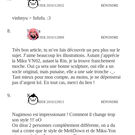
28 JANVIER 2010/12H32
RÉPONDRE
vinhnyu > fufufu. :3
Leonia
29 JANVIER 2010/12H09
RÉPONDRE
Très bon article, tu m’en fais découvrir un peu plus sur le
sujet. J’aime beaucoup les illustrations. Autant j’apprécie
la Miku VN02, autant la Rin, je la trouve franchement
moche. Oui ça sera une bonne sculpture, oui elle a un
socle original, mais punaise, elle a une sale tronche -_-
Tant mieux pour mon compte, au moins, je ne dépenserai
pas d’argent lol. En tout cas, merci du lien !
Kyu
21 FÉVRIER 2010/22H15
RÉPONDRE
Nagimoso est impressionant ! Comment il change trop
son style !!! oO
On dirai 2 personnes complètement différente, on a du
mal a croire que le style de MeltDown et de Miku-Yon