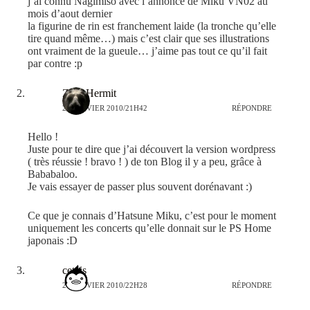
j’ai connu Nagimiso avec l’annonce de Miku VN02 au
mois d’aout dernier
la figurine de rin est franchement laide (la tronche qu’elle
tire quand même…) mais c’est clair que ses illustrations
ont vraiment de la gueule… j’aime pas tout ce qu’il fait
par contre :p
Zero Hermit
26 JANVIER 2010/21H42
RÉPONDRE
Hello !
Juste pour te dire que j’ai découvert la version wordpress
( très réussie ! bravo ! ) de ton Blog il y a peu, grâce à
Bababaloo.
Je vais essayer de passer plus souvent dorénavant :)
Ce que je connais d’Hatsune Miku, c’est pour le moment
uniquement les concerts qu’elle donnait sur le PS Home
japonais :D
cetais
26 JANVIER 2010/22H28
RÉPONDRE