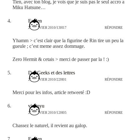
Tien, avec ton blog, je vois que je suis pas le seul accro a
Miku Hatsune…
Exelen
27 JANVIER 2010/13H17
RÉPONDRE
Yhamm > c’est clair que la figurine de Rin tire un peu la
gueule ; c’est meme assez dommage.
Zero Hermit & cetais > merci de passer par la ! :)
Des Geeks et des lettres
27 JANVIER 2010/22H01
RÉPONDRE
Merci pour les infos, article retweeté :D
vinhnyu
28 JANVIER 2010/12H05
RÉPONDRE
Chassez le naturel, il revient au galop.
Exelen