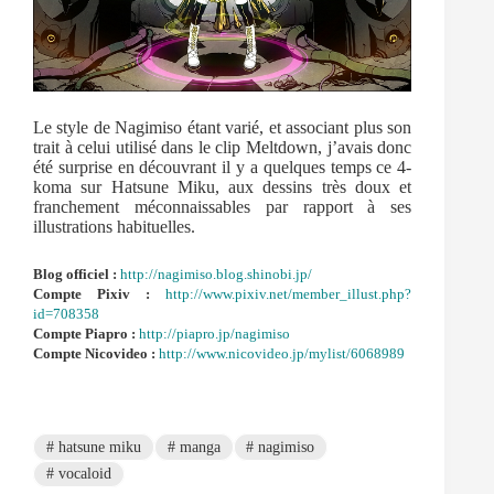
Le style de Nagimiso étant varié, et associant plus son
trait à celui utilisé dans le clip Meltdown, j’avais donc
été surprise en découvrant il y a quelques temps ce 4-
koma sur Hatsune Miku, aux dessins très doux et
franchement méconnaissables par rapport à ses
illustrations habituelles.
Blog officiel :
http://nagimiso.blog.shinobi.jp/
Compte Pixiv :
http://www.pixiv.net/member_illust.php?
id=708358
Compte Piapro :
http://piapro.jp/nagimiso
Compte Nicovideo :
http://www.nicovideo.jp/mylist/6068989
#
hatsune miku
#
manga
#
nagimiso
#
vocaloid