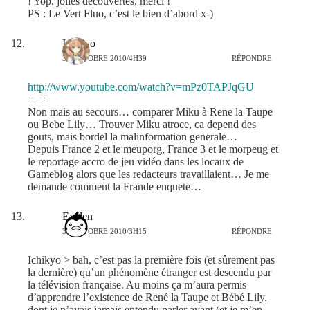
! Yop, jolies découvertes, merci !
PS : Le Vert Fluo, c’est le bien d’abord x-)
Ichikyo
30 OCTOBRE 2010/4H39
RÉPONDRE
http://www.youtube.com/watch?v=mPz0TAPJqGU
=_=
Non mais au secours… comparer Miku à Rene la Taupe
ou Bebe Lily… Trouver Miku atroce, ca depend des
gouts, mais bordel la malinformation generale…
Depuis France 2 et le meuporg, France 3 et le morpeug et
le reportage accro de jeu vidéo dans les locaux de
Gameblog alors que les redacteurs travaillaient… Je me
demande comment la Frande enquete…
Exelen
31 OCTOBRE 2010/3H15
RÉPONDRE
Ichikyo > bah, c’est pas la première fois (et sûrement pas
la dernière) qu’un phénomène étranger est descendu par
la télévision française. Au moins ça m’aura permis
d’apprendre l’existence de René la Taupe et Bébé Lily,
dont je n’avais jamais entendu parler avant (et je m’en