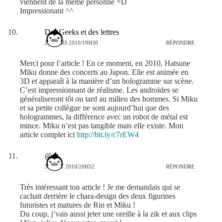
viennent de la même personne =D
Impressionant ^^
Des Geeks et des lettres
21 MARS 2010/19H30
RÉPONDRE
Merci pour l’article ! En ce moment, en 2010, Hatsune
Miku donne des concerts au Japon. Elle est animée en
3D et apparaît à la manière d’un hologramme sur scène.
C’est impressionnant de réalisme. Les androïdes se
généraliseront tôt ou tard au milieu des hommes. Si Miku
et sa petite collègue ne sont aujourd’hui que des
hologrammes, la différence avec un robot de métal est
mince. Miku n’est pas tangible mais elle existe. Mon
article complet ici
http://bit.ly/c7rEW4
@
3 AOÛT 2010/20H52
RÉPONDRE
Très intéressant ton article ! Je me demandais qui se
cachait derrière le chara-design des deux figurines
futuristes et matures de Rin et Miku !
Du coup, j’vais aussi jeter une oreille à la zik et aux clips