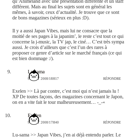
qu’Animeland avec une présentation différente et un staff
différent. Mais au final les sujets sont en général les
mêmes, à savoir, ceux d’actualité. Je trouve que ce sont
de bons magazines (sérieux en plus :D).
Il y a aussi Japan Vibes, mais lui ne consacre que la
moitié de ses pages à la japanim’, le reste c’est tout ce qui
concerne la j-music, la TV jap, le ciné… C’est très sympa
aussi. Je crois d’ailleurs que c’est l’un des rares à
proposer ce genre d’article sur le marché français (ce qui
est bien dommage :/).
Lu-sama
9 AOÛT 2008/18H17
RÉPONDRE
Exelen >> Là par contre, c’est moi qui n’est jamais lu !
XP De toutes façons, des magazines concernant le Japon,
on en a vite fait le tour malheureusement… -_-«
Exelen
9 AOÛT 2008/17H40
RÉPONDRE
Lu-sama >> Japan Vibes, j’en ai déjà entendu parler. Le