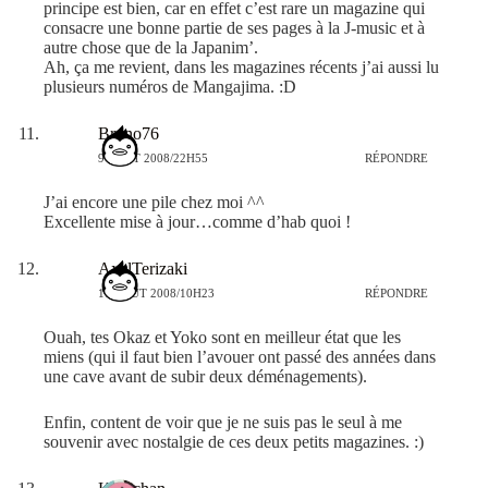
principe est bien, car en effet c’est rare un magazine qui
consacre une bonne partie de ses pages à la J-music et à
autre chose que de la Japanim’.
Ah, ça me revient, dans les magazines récents j’ai aussi lu
plusieurs numéros de Mangajima. :D
Bruno76
9 AOÛT 2008/22H55
RÉPONDRE
J’ai encore une pile chez moi ^^
Excellente mise à jour…comme d’hab quoi !
AxelTerizaki
11 AOÛT 2008/10H23
RÉPONDRE
Ouah, tes Okaz et Yoko sont en meilleur état que les
miens (qui il faut bien l’avouer ont passé des années dans
une cave avant de subir deux déménagements).
Enfin, content de voir que je ne suis pas le seul à me
souvenir avec nostalgie de ces deux petits magazines. :)