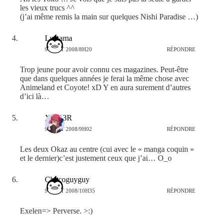
les vieux trucs ^^
(j’ai même remis la main sur quelques Nishi Paradise …)
Lu-sama
9 AOÛT 2008/8H20
RÉPONDRE
Trop jeune pour avoir connu ces magazines. Peut-être
que dans quelques années je ferai la même chose avec
Animeland et Coyote! xD Y en aura surement d’autres
d’ici là…
X4713R
9 AOÛT 2008/9H02
RÉPONDRE
Les deux Okaz au centre (cui avec le « manga coquin »
et le dernier)c’est justement ceux que j’ai… O_o
Chocoguyguy
9 AOÛT 2008/10H35
RÉPONDRE
Exelen=> Perverse. >:)