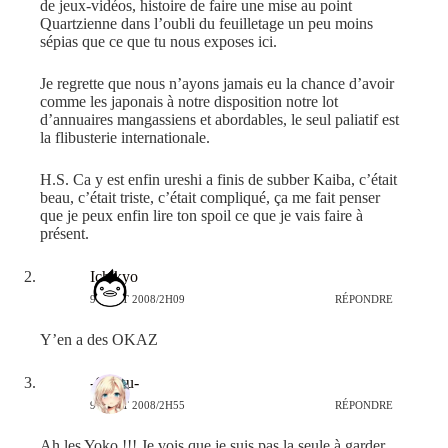
de jeux-vidéos, histoire de faire une mise au point
Quartzienne dans l’oubli du feuilletage un peu moins
sépias que ce que tu nous exposes ici.
Je regrette que nous n’ayons jamais eu la chance d’avoir
comme les japonais à notre disposition notre lot
d’annuaires mangassiens et abordables, le seul paliatif est
la flibusterie internationale.
H.S. Ca y est enfin ureshi a finis de subber Kaiba, c’était
beau, c’était triste, c’était compliqué, ça me fait penser
que je peux enfin lire ton spoil ce que je vais faire à
présent.
Ichikyo
9 AOÛT 2008/2H09
RÉPONDRE
Y’en a des OKAZ
-Otaku-
9 AOÛT 2008/2H55
RÉPONDRE
Ah les Yoko !!! Je vois que je suis pas la seule à garder