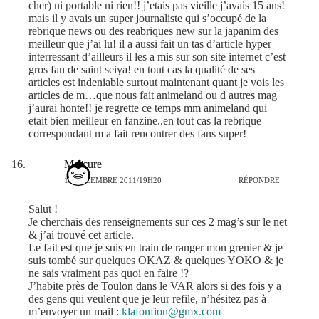
cher) ni portable ni rien!! j’etais pas vieille j’avais 15 ans!
mais il y avais un super journaliste qui s’occupé de la
rebrique news ou des reabriques new sur la japanim des
meilleur que j’ai lu! il a aussi fait un tas d’article hyper
interressant d’ailleurs il les a mis sur son site internet c’est
gros fan de saint seiya! en tout cas la qualité de ses
articles est indeniable surtout maintenant quant je vois les
articles de m…que nous fait animeland ou d autres mag
j’aurai honte!! je regrette ce temps mm animeland qui
etait bien meilleur en fanzine..en tout cas la rebrique
correspondant m a fait rencontrer des fans super!
Mercure
12 DÉCEMBRE 2011/19H20
RÉPONDRE
Salut !
Je cherchais des renseignements sur ces 2 mag’s sur le net
& j’ai trouvé cet article.
Le fait est que je suis en train de ranger mon grenier & je
suis tombé sur quelques OKAZ & quelques YOKO & je
ne sais vraiment pas quoi en faire !?
J’habite près de Toulon dans le VAR alors si des fois y a
des gens qui veulent que je leur refile, n’hésitez pas à
m’envoyer un mail :
klafonfion@gmx.com