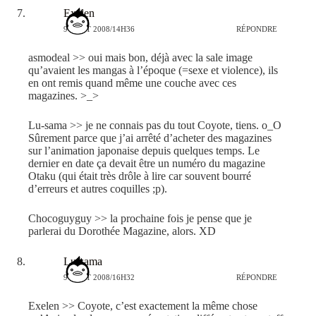
Exelen
9 AOÛT 2008/14H36
RÉPONDRE
asmodeal >> oui mais bon, déjà avec la sale image
qu’avaient les mangas à l’époque (=sexe et violence), ils
en ont remis quand même une couche avec ces
magazines. >_>
Lu-sama >> je ne connais pas du tout Coyote, tiens. o_O
Sûrement parce que j’ai arrêté d’acheter des magazines
sur l’animation japonaise depuis quelques temps. Le
dernier en date ça devait être un numéro du magazine
Otaku (qui était très drôle à lire car souvent bourré
d’erreurs et autres coquilles ;p).
Chocoguyguy >> la prochaine fois je pense que je
parlerai du Dorothée Magazine, alors. XD
Lu-sama
9 AOÛT 2008/16H32
RÉPONDRE
Exelen >> Coyote, c’est exactement la même chose