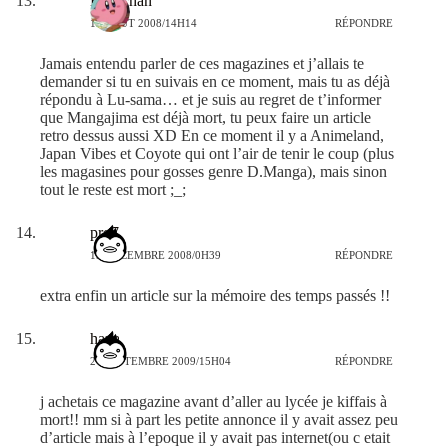
Kao-chan
16 AOÛT 2008/14H14
RÉPONDRE
Jamais entendu parler de ces magazines et j’allais te
demander si tu en suivais en ce moment, mais tu as déjà
répondu à Lu-sama… et je suis au regret de t’informer
que Mangajima est déjà mort, tu peux faire un article
retro dessus aussi XD En ce moment il y a Animeland,
Japan Vibes et Coyote qui ont l’air de tenir le coup (plus
les magasines pour gosses genre D.Manga), mais sinon
tout le reste est mort ;_;
pro7
15 DÉCEMBRE 2008/0H39
RÉPONDRE
extra enfin un article sur la mémoire des temps passés !!
hana
24 SEPTEMBRE 2009/15H04
RÉPONDRE
j achetais ce magazine avant d’aller au lycée je kiffais à
mort!! mm si à part les petite annonce il y avait assez peu
d’article mais à l’epoque il y avait pas internet(ou c etait