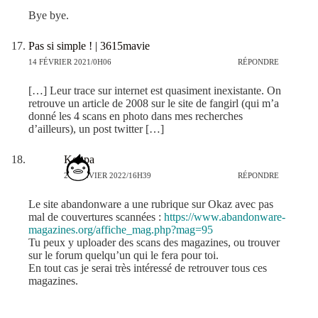
Bye bye.
Pas si simple ! | 3615mavie
14 FÉVRIER 2021/0H06
RÉPONDRE
[…] Leur trace sur internet est quasiment inexistante. On
retrouve un article de 2008 sur le site de fangirl (qui m’a
donné les 4 scans en photo dans mes recherches
d’ailleurs), un post twitter […]
Koopa
24 JANVIER 2022/16H39
RÉPONDRE
Le site abandonware a une rubrique sur Okaz avec pas
mal de couvertures scannées :
https://www.abandonware-
magazines.org/affiche_mag.php?mag=95
Tu peux y uploader des scans des magazines, ou trouver
sur le forum quelqu’un qui le fera pour toi.
En tout cas je serai très intéressé de retrouver tous ces
magazines.