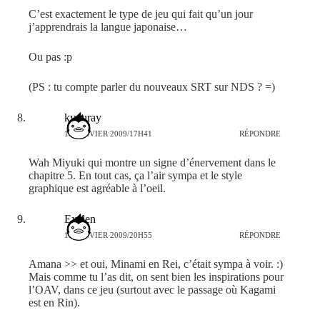
C’est exactement le type de jeu qui fait qu’un jour
j’apprendrais la langue japonaise…
Ou pas :p
(PS : tu compte parler du nouveaux SRT sur NDS ? =)
kyouray
15 JANVIER 2009/17H41
RÉPONDRE
Wah Miyuki qui montre un signe d’énervement dans le
chapitre 5. En tout cas, ça l’air sympa et le style
graphique est agréable à l’oeil.
Exelen
15 JANVIER 2009/20H55
RÉPONDRE
Amana >> et oui, Minami en Rei, c’était sympa à voir. :)
Mais comme tu l’as dit, on sent bien les inspirations pour
l’OAV, dans ce jeu (surtout avec le passage où Kagami
est en Rin).