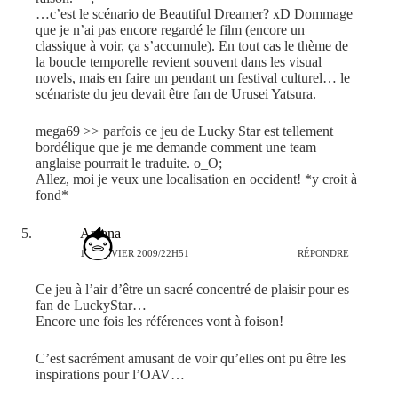
…c’est le scénario de Beautiful Dreamer? xD Dommage
que je n’ai pas encore regardé le film (encore un
classique à voir, ça s’accumule). En tout cas le thème de
la boucle temporelle revient souvent dans les visual
novels, mais en faire un pendant un festival culturel… le
scénariste du jeu devait être fan de Urusei Yatsura.
mega69 >> parfois ce jeu de Lucky Star est tellement
bordélique que je me demande comment une team
anglaise pourrait le traduite. o_O;
Allez, moi je veux une localisation en occident! *y croit à
fond*
Amana
14 JANVIER 2009/22H51
RÉPONDRE
Ce jeu à l’air d’être un sacré concentré de plaisir pour es
fan de LuckyStar…
Encore une fois les références vont à foison!
C’est sacrément amusant de voir qu’elles ont pu être les
inspirations pour l’OAV…