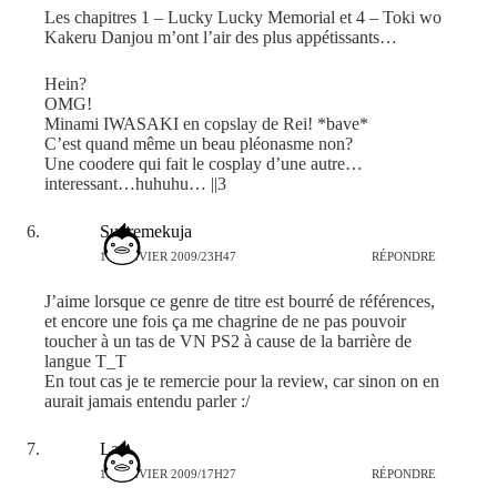
Les chapitres 1 – Lucky Lucky Memorial et 4 – Toki wo
Kakeru Danjou m’ont l’air des plus appétissants…
Hein?
OMG!
Minami IWASAKI en copslay de Rei! *bave*
C’est quand même un beau pléonasme non?
Une coodere qui fait le cosplay d’une autre…
interessant…huhuhu… ||3
Supremekuja
14 JANVIER 2009/23H47
RÉPONDRE
J’aime lorsque ce genre de titre est bourré de références,
et encore une fois ça me chagrine de ne pas pouvoir
toucher à un tas de VN PS2 à cause de la barrière de
langue T_T
En tout cas je te remercie pour la review, car sinon on en
aurait jamais entendu parler :/
Lax
15 JANVIER 2009/17H27
RÉPONDRE