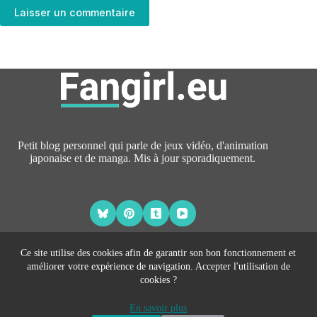
Laisser un commentaire
Petit blog personnel qui parle de jeux vidéo, d'animation
japonaise et de manga. Mis à jour sporadiquement.
Ce site utilise des cookies afin de garantir son bon fonctionnement et
améliorer votre expérience de navigation. Accepter l'utilisation de
À PROPOS
cookies ?
CONTACT
Copyright © 2026 Fangirl.eu -
CreativeThemes
- Hébergé par
En savoir plus
Johann