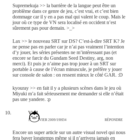
Supremekuja >> la barrière de la langue peut être un
problème dans ce genre de jeu, c’est vrai, et c’est bien
dommage car il y en a pas mal qui valent le coup. Mais le
jour où ce type de VN sera localisé en occident n’est
sûrement pas pour demain. >_>
Lax >> le nouveau SRT sur DS? C’est-à-dire SRT K? Je
ne pense pas en parler car je n’ai pas vraiment l’intention
d’y jouer, les séries présentes ne m’intéressant pas (et
encore se farcir du Gundam Seed Destiny, arg, non
merci). Et puis je n’aime pas trop jouer à un SRT sur
portable à cause de l’écran minuscule, je préfère y jouer
sur console de salon : on ressent mieux le côté GAR. :D
kyouray >> en fait il y a plusieurs scènes dans le jeu où
Miyuki m’a fait sérieusement me demander si elle n’était
pas une yandere. :p
Viral
16 JANVIER 2009/19H34
RÉPONDRE
Encore un super article sur un autre visual novel qui nous
fera baver longtemps même si il n’arrivera jamais en