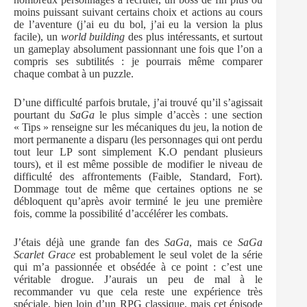
moins puissant suivant certains choix et actions au cours
de l’aventure (j’ai eu du bol, j’ai eu la version la plus
facile), un
world building
des plus intéressants, et surtout
un gameplay absolument passionnant une fois que l’on a
compris ses subtilités : je pourrais même comparer
chaque combat à un puzzle.
D’une difficulté parfois brutale, j’ai trouvé qu’il s’agissait
pourtant du
SaGa
le plus simple d’accès : une section
« Tips » renseigne sur les mécaniques du jeu, la notion de
mort permanente a disparu (les personnages qui ont perdu
tout leur LP sont simplement K.O pendant plusieurs
tours), et il est même possible de modifier le niveau de
difficulté des affrontements (Faible, Standard, Fort).
Dommage tout de même que certaines options ne se
débloquent qu’après avoir terminé le jeu une première
fois, comme la possibilité d’accélérer les combats.
J’étais déjà une grande fan des
SaGa
, mais ce
SaGa
Scarlet Grace
est probablement le seul volet de la série
qui m’a passionnée et obsédée à ce point : c’est une
véritable drogue. J’aurais un peu de mal à le
recommander vu que cela reste une expérience très
spéciale, bien loin d’un RPG classique, mais cet épisode