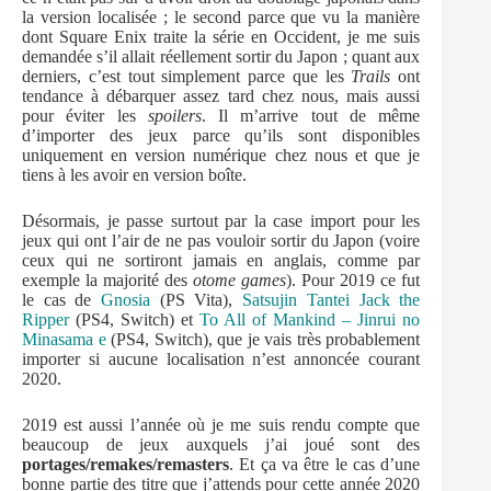
la version localisée ; le second parce que vu la manière
dont Square Enix traite la série en Occident, je me suis
demandée s’il allait réellement sortir du Japon ; quant aux
derniers, c’est tout simplement parce que les
Trails
ont
tendance à débarquer assez tard chez nous, mais aussi
pour éviter les
spoilers
. Il m’arrive tout de même
d’importer des jeux parce qu’ils sont disponibles
uniquement en version numérique chez nous et que je
tiens à les avoir en version boîte.
Désormais, je passe surtout par la case import pour les
jeux qui ont l’air de ne pas vouloir sortir du Japon (voire
ceux qui ne sortiront jamais en anglais, comme par
exemple la majorité des
otome games
). Pour 2019 ce fut
le cas de
Gnosia
(PS Vita),
Satsujin Tantei Jack the
Ripper
(PS4, Switch) et
To All of Mankind – Jinrui no
Minasama e
(PS4, Switch), que je vais très probablement
importer si aucune localisation n’est annoncée courant
2020.
2019 est aussi l’année où je me suis rendu compte que
beaucoup de jeux auxquels j’ai joué sont des
portages/remakes/remasters
. Et ça va être le cas d’une
bonne partie des titre que j’attends pour cette année 2020