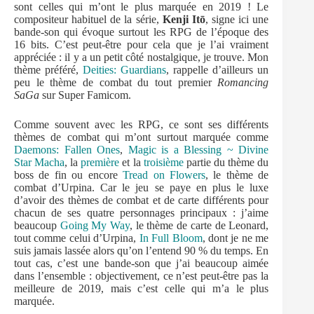
sont celles qui m’ont le plus marquée en 2019 ! Le
compositeur habituel de la série,
Kenji Itō
, signe ici une
bande-son qui évoque surtout les RPG de l’époque des
16 bits. C’est peut-être pour cela que je l’ai vraiment
appréciée : il y a un petit côté nostalgique, je trouve. Mon
thème préféré,
Deities: Guardians
, rappelle d’ailleurs un
peu le thème de combat du tout premier
Romancing
SaGa
sur Super Famicom.
Comme souvent avec les RPG, ce sont ses différents
thèmes de combat qui m’ont surtout marquée comme
Daemons: Fallen Ones
,
Magic is a Blessing ~ Divine
Star Macha
, la
première
et la
troisième
partie du thème du
boss de fin ou encore
Tread on Flowers
, le thème de
combat d’Urpina. Car le jeu se paye en plus le luxe
d’avoir des thèmes de combat et de carte différents pour
chacun de ses quatre personnages principaux : j’aime
beaucoup
Going My Way
, le thème de carte de Leonard,
tout comme celui d’Urpina,
In Full Bloom
, dont je ne me
suis jamais lassée alors qu’on l’entend 90 % du temps. En
tout cas, c’est une bande-son que j’ai beaucoup aimée
dans l’ensemble : objectivement, ce n’est peut-être pas la
meilleure de 2019, mais c’est celle qui m’a le plus
marquée.