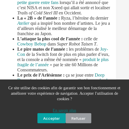
petite guerre entre fans
lorsqu’il a été annoncé que
c’est NISA et non Xseed qui allait sortir et localiser
Trails of Cold Steel III
en Occident.
La « 2B » de l’année :
Ryza, l’héroïne du dernier
Atelier
qui a inspiré bon nombre d’artistes. Le jeu a
d’ailleurs réalisé le meilleur démarrage de la
franchise au Japon.
L’attaque la plus cool de l’année :
celle de
Cowboy Bebop
dans
Super Robot Taisen T
.
Le pire matos de l’année :
les problèmes de
Joy-
Con
de la Switch font de plus en plus parler d’eux,
et la console a même été nommée «
produit le plus
fragile de l’année
» par le site 60 Millions de
Consommateurs.
Le prix de l’Arlésienne :
ça se joue entre
Deep
Down
(qui n’est toujours pas mort) et le
remake de
Tsukihime
(annoncé en… 2008).
Ce site utilise des cookies afin de garantir son bon fonctionnement et
améliorer votre expérience de navigation. Accepter l'utilisation de
cookies ?
En savoir plus
Accepter
Refuser