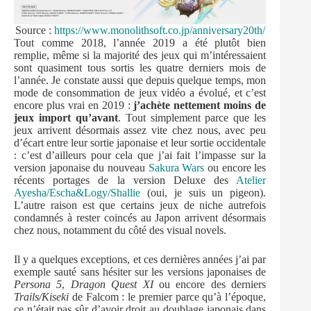
Source :
https://www.monolithsoft.co.jp/anniversary20th/
Tout comme 2018, l’année 2019 a été plutôt bien
remplie, même si la majorité des jeux qui m’intéressaient
sont quasiment tous sortis les quatre derniers mois de
l’année. Je constate aussi que depuis quelque temps, mon
mode de consommation de jeux vidéo a évolué, et c’est
encore plus vrai en 2019 :
j’achète nettement moins de
jeux import qu’avant
. Tout simplement parce que les
jeux arrivent désormais assez vite chez nous, avec peu
d’écart entre leur sortie japonaise et leur sortie occidentale
: c’est d’ailleurs pour cela que j’ai fait l’impasse sur la
version japonaise du nouveau
Sakura Wars
ou encore les
récents portages de la version Deluxe des
Atelier
Ayesha/Escha&Logy/Shallie
(oui, je suis un pigeon).
L’autre raison est que certains jeux de niche autrefois
condamnés à rester coincés au Japon arrivent désormais
chez nous, notamment du côté des visual novels.
Il y a quelques exceptions, et ces dernières années j’ai par
exemple sauté sans hésiter sur les versions japonaises de
Persona 5
,
Dragon Quest XI
ou encore des derniers
Trails/Kiseki
de Falcom : le premier parce qu’à l’époque,
ce n’était pas sûr d’avoir droit au doublage japonais dans