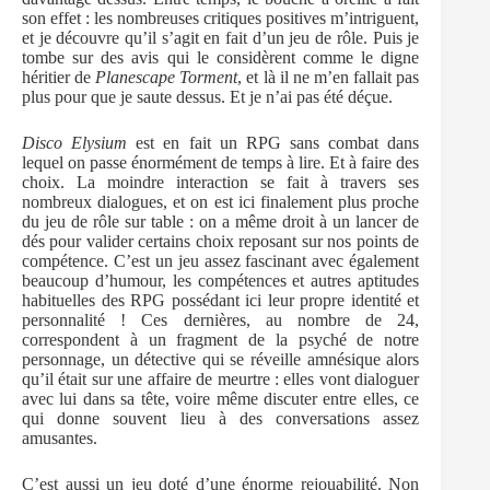
son effet : les nombreuses critiques positives m’intriguent,
et je découvre qu’il s’agit en fait d’un jeu de rôle. Puis je
tombe sur des avis qui le considèrent comme le digne
héritier de
Planescape Torment
, et là il ne m’en fallait pas
plus pour que je saute dessus. Et je n’ai pas été déçue.
Disco Elysium
est en fait un RPG sans combat dans
lequel on passe énormément de temps à lire. Et à faire des
choix. La moindre interaction se fait à travers ses
nombreux dialogues, et on est ici finalement plus proche
du jeu de rôle sur table : on a même droit à un lancer de
dés pour valider certains choix reposant sur nos points de
compétence. C’est un jeu assez fascinant avec également
beaucoup d’humour, les compétences et autres aptitudes
habituelles des RPG possédant ici leur propre identité et
personnalité ! Ces dernières, au nombre de 24,
correspondent à un fragment de la psyché de notre
personnage, un détective qui se réveille amnésique alors
qu’il était sur une affaire de meurtre : elles vont dialoguer
avec lui dans sa tête, voire même discuter entre elles, ce
qui donne souvent lieu à des conversations assez
amusantes.
C’est aussi un jeu doté d’une énorme rejouabilité. Non