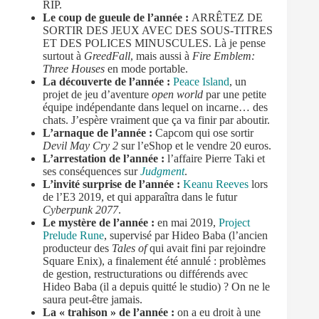
RIP.
Le coup de gueule de l’année :
ARRÊTEZ DE
SORTIR DES JEUX AVEC DES SOUS-TITRES
ET DES POLICES MINUSCULES. Là je pense
surtout à
GreedFall
, mais aussi à
Fire Emblem:
Three Houses
en mode portable.
La découverte de l’année :
Peace Island
, un
projet de jeu d’aventure
open world
par une petite
équipe indépendante dans lequel on incarne… des
chats. J’espère vraiment que ça va finir par aboutir.
L’arnaque de l’année :
Capcom qui ose sortir
Devil May Cry 2
sur l’eShop et le vendre 20 euros.
L’arrestation de l’année :
l’affaire Pierre Taki et
ses conséquences sur
Judgment
.
L’invité surprise de l’année :
Keanu Reeves
lors
de l’E3 2019, et qui apparaîtra dans le futur
Cyberpunk 2077
.
Le mystère de l’année :
en mai 2019,
Project
Prelude Rune
, supervisé par Hideo Baba (l’ancien
producteur des
Tales of
qui avait fini par rejoindre
Square Enix), a finalement été annulé : problèmes
de gestion, restructurations ou différends avec
Hideo Baba (il a depuis quitté le studio) ? On ne le
saura peut-être jamais.
La « trahison » de l’année :
on a eu droit à une