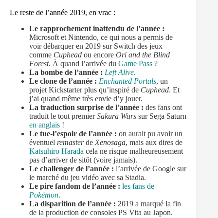
Le reste de l’année 2019, en vrac :
Le rapprochement inattendu de l’année :
Microsoft et Nintendo, ce qui nous a permis de
voir débarquer en 2019 sur Switch des jeux
comme
Cuphead
ou encore
Ori and the Blind
Forest
. À quand l’arrivée du
Game Pass
?
La bombe de l’année :
Left Alive
.
Le clone de l’année :
Enchanted Portals
, un
projet Kickstarter plus qu’inspiré de
Cuphead
. Et
j’ai quand même très envie d’y jouer.
La traduction surprise de l’année :
des fans ont
traduit le tout premier
Sakura Wars
sur Sega Saturn
en anglais
!
Le tue-l’espoir de l’année :
on aurait pu avoir un
éventuel
remaster
de
Xenosaga
, mais aux dires de
Katsuhiro Harada
cela ne risque malheureusement
pas d’arriver de sitôt (voire jamais).
Le challenger de l’année :
l’arrivée de Google sur
le marché du jeu vidéo avec sa Stadia.
Le pire fandom de l’année :
les fans de
Pokémon
.
La disparition de l’année :
2019 a marqué la fin
de la production de consoles PS Vita au Japon.