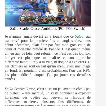
SaGa Scarlet Grace: Ambitions (PC, PS4, Switch)
Je n’aurais jamais deviné en y jouant que ce
SaGa
, qui
est arrivé pour la première fois en anglais chez nous
début décembre, allait finir par être mon gros coup de
cœur et mon titre préféré de l’année. C’est quand même
un jeu qui, de loin, peut rebuter : ce n’est pas très joli, son
budget est plus que minimaliste et son approche
différente fait qu’il n’y a ni ville, ni donjon à explorer (!) :
ces derniers ne sont en fait qu’un menu avec une image
en fond. Et pourtant, c’est probablement l’un des RPG
les plus addictifs auquel j’ai pu jouer ces dernières
années.
SaGa Scarlet Grace
, c’est aussi un jeu avec un côté « jeu
de plateau » très marqué, un vaste continent à explorer
librement, des quêtes qui peuvent se résoudre de
différentes manières, plusieurs fins différentes, de
nombreux personnages à recruter, un boss de fin plus ou