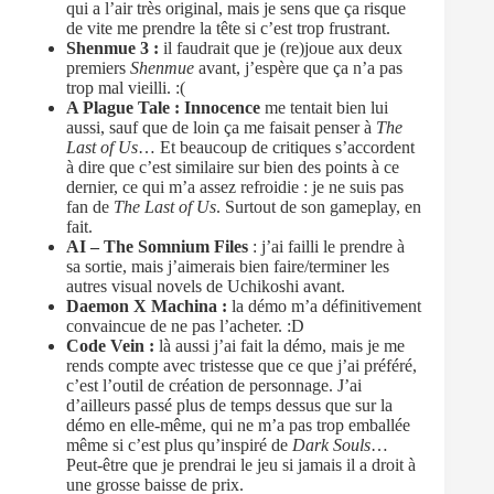
qui a l’air très original, mais je sens que ça risque
de vite me prendre la tête si c’est trop frustrant.
Shenmue 3 :
il faudrait que je (re)joue aux deux
premiers
Shenmue
avant, j’espère que ça n’a pas
trop mal vieilli. :(
A Plague Tale : Innocence
me tentait bien lui
aussi, sauf que de loin ça me faisait penser à
The
Last of Us
… Et beaucoup de critiques s’accordent
à dire que c’est similaire sur bien des points à ce
dernier, ce qui m’a assez refroidie : je ne suis pas
fan de
The Last of Us
. Surtout de son gameplay, en
fait.
AI – The Somnium Files
: j’ai failli le prendre à
sa sortie, mais j’aimerais bien faire/terminer les
autres visual novels de Uchikoshi avant.
Daemon X Machina :
la démo m’a définitivement
convaincue de ne pas l’acheter. :D
Code Vein :
là aussi j’ai fait la démo, mais je me
rends compte avec tristesse que ce que j’ai préféré,
c’est l’outil de création de personnage. J’ai
d’ailleurs passé plus de temps dessus que sur la
démo en elle-même, qui ne m’a pas trop emballée
même si c’est plus qu’inspiré de
Dark Souls
…
Peut-être que je prendrai le jeu si jamais il a droit à
une grosse baisse de prix.