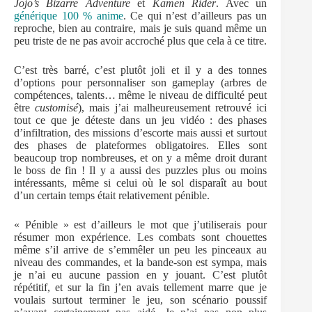
Jojo’s Bizarre Adventure
et
Kamen Rider
. Avec un
générique 100 % anime
. Ce qui n’est d’ailleurs pas un
reproche, bien au contraire, mais je suis quand même un
peu triste de ne pas avoir accroché plus que cela à ce titre.
C’est très barré, c’est plutôt joli et il y a des tonnes
d’options pour personnaliser son gameplay (arbres de
compétences, talents… même le niveau de difficulté peut
être
customisé
), mais j’ai malheureusement retrouvé ici
tout ce que je déteste dans un jeu vidéo : des phases
d’infiltration, des missions d’escorte mais aussi et surtout
des phases de plateformes obligatoires. Elles sont
beaucoup trop nombreuses, et on y a même droit durant
le boss de fin ! Il y a aussi des puzzles plus ou moins
intéressants, même si celui où le sol disparaît au bout
d’un certain temps était relativement pénible.
« Pénible » est d’ailleurs le mot que j’utiliserais pour
résumer mon expérience. Les combats sont chouettes
même s’il arrive de s’emmêler un peu les pinceaux au
niveau des commandes, et la bande-son est sympa, mais
je n’ai eu aucune passion en y jouant. C’est plutôt
répétitif, et sur la fin j’en avais tellement marre que je
voulais surtout terminer le jeu, son scénario poussif