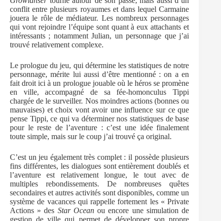
Growlanser
tourne autour de son passé, mais aussi d’un
conflit entre plusieurs royaumes et dans lequel Carmaine
jouera le rôle de médiateur. Les nombreux personnages
qui vont rejoindre l’équipe sont quant à eux attachants et
intéressants ; notamment Julian, un personnage que j’ai
trouvé relativement complexe.
Le prologue du jeu, qui détermine les statistiques de notre
personnage, mérite lui aussi d’être mentionné : on a en
fait droit ici à un prologue jouable où le héros se promène
en ville, accompagné de sa fée-homonculus Tippi
chargée de le surveiller. Nos moindres actions (bonnes ou
mauvaises) et choix vont avoir une influence sur ce que
pense Tippi, ce qui va déterminer nos statistiques de base
pour le reste de l’aventure : c’est une idée finalement
toute simple, mais sur le coup j’ai trouvé ça original.
C’est un jeu également très complet : il possède plusieurs
fins différentes, les dialogues sont entièrement doublés et
l’aventure est relativement longue, le tout avec de
multiples rebondissements. De nombreuses quêtes
secondaires et autres activités sont disponibles, comme un
système de vacances qui rappelle fortement les « Private
Actions » des
Star Ocean
ou encore une simulation de
gestion de ville qui permet de développer son propre