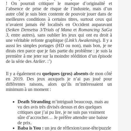
! On pourrait critiquer le manque d’originalité et
l’absence de prise de risque de l’industrie, mais d’un
autre côté je suis bien contente de pouvoir jouer dans de
meilleures conditions à certains titres, surtout ceux qui
n’avaient jamais été localisés en Occident auparavant
(
Seiken Densetsu 3/Trials of Mana
et
Romancing SaGa
3
, entre autres), sans oublier les jeux qui ont eu droit à
une véritable refonte graphique (
Link’s Awakening
). Il y a
aussi les simples portages (HD ou non), mais bon, je ne
dirais rien parce que je fais partie du problème : je suis la
première à me jeter sur la moindre réédition d’un épisode
de la série des
Atelier
. :’)
Il y a également eu
quelques (gros) absents
de mon côté
en 2019. Des jeux auxquels je n’ai pas joué pour
différentes raisons, alors qu’ils m’intéressaient un
minimum à un moment :
Death Stranding
m’intriguait beaucoup, mais au
vu des avis très divisés dessus et des quelques
critiques que j’ai pu lire, je ne suis pas vraiment
sûre d’accrocher… Je préfère attendre une baisse
de prix.
Baba is You :
un jeu de réflexion/casse-tête/puzzle