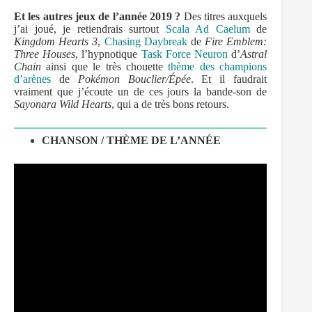
Et les autres jeux de l’année 2019 ?
Des titres auxquels
j’ai joué, je retiendrais surtout
Scala Ad Caelum
de
Kingdom Hearts 3
,
Chasing Daybreak
de
Fire Emblem:
Three Houses
, l’hypnotique
Task Force Neuron
d’
Astral
Chain
ainsi que le très chouette
thème des champions
d’arènes
de
Pokémon Bouclier/Épée
. Et il faudrait
vraiment que j’écoute un de ces jours la bande-son de
Sayonara Wild Hearts
, qui a de très bons retours.
CHANSON / THÈME DE L’ANNÉE